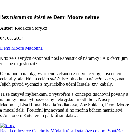
Bez náramku štěstí se Demi Moore nehne
Autor:
Redakce Story.cz
04. 08. 2014
Demi Moore
Madonna
Kdo ze slavných osobností nosí kabalistické náramky? A k čemu jim
vlastně mají sloužit?
Ochranné náramky, vyrobené většinou z červené vlny, nosí nejen
celebrity, ale lidé na celém světě, bez ohledu na náboženské vyznání.
Jejich původ vychází z mystického učení Izraele, tzv. kabaly.
Ta se zabývá myšlenkami o vytvoření a koncepci duchovní povahy a
náramky musí být posvěceny hebrejskou modlitbou. Nosí jej
Madonna, Lisa Rinna, Natalia Vodianova, Zoe Saldana, Demi Moore
a mnozí další. Poslední jmenovaná si ho možná během manželství
s Ashtonem Kutcherem párkrát sundala…
Redakce
Inzerce
Celebrity
Móda
Krása
Databáze celebrit
Soutěže