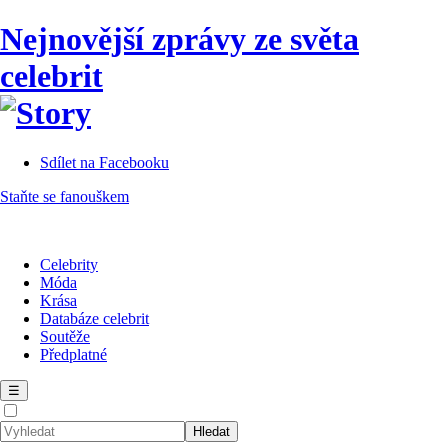
Nejnovější zprávy ze světa
celebrit
Sdílet na Facebooku
Staňte se fanouškem
Celebrity
Móda
Krása
Databáze celebrit
Soutěže
Předplatné
☰