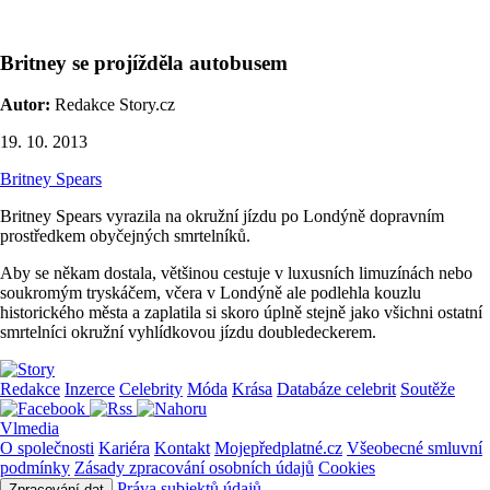
Britney se projížděla autobusem
Autor:
Redakce Story.cz
19. 10. 2013
Britney Spears
Britney Spears vyrazila na okružní jízdu po Londýně dopravním
prostředkem obyčejných smrtelníků.
Aby se někam dostala, většinou cestuje v luxusních limuzínách nebo
soukromým tryskáčem, včera v Londýně ale podlehla kouzlu
historického města a zaplatila si skoro úplně stejně jako všichni ostatní
smrtelníci okružní vyhlídkovou jízdu doubledeckerem.
Redakce
Inzerce
Celebrity
Móda
Krása
Databáze celebrit
Soutěže
Vlmedia
O společnosti
Kariéra
Kontakt
Mojepředplatné.cz
Všeobecné smluvní
podmínky
Zásady zpracování osobních údajů
Cookies
Práva subjektů údajů
Zpracování dat