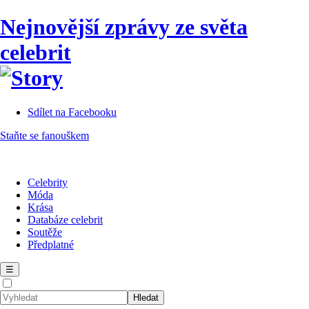
Nejnovější zprávy ze světa
celebrit
Sdílet na Facebooku
Staňte se fanouškem
Celebrity
Móda
Krása
Databáze celebrit
Soutěže
Předplatné
☰