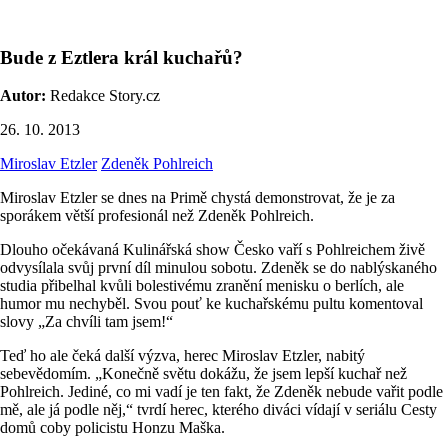
Bude z Eztlera král kuchařů?
Autor:
Redakce Story.cz
26. 10. 2013
Miroslav Etzler
Zdeněk Pohlreich
Miroslav Etzler se dnes na Primě chystá demonstrovat, že je za
sporákem větší profesionál než Zdeněk Pohlreich.
Dlouho očekávaná Kulinářská show Česko vaří s Pohlreichem živě
odvysílala svůj první díl minulou sobotu. Zdeněk se do nablýskaného
studia přibelhal kvůli bolestivému zranění menisku o berlích, ale
humor mu nechyběl. Svou pouť ke kuchařskému pultu komentoval
slovy „Za chvíli tam jsem!“
Teď ho ale čeká další výzva, herec Miroslav Etzler, nabitý
sebevědomím. „Konečně světu dokážu, že jsem lepší kuchař než
Pohlreich. Jediné, co mi vadí je ten fakt, že Zdeněk nebude vařit podle
mě, ale já podle něj,“ tvrdí herec, kterého diváci vídají v seriálu Cesty
domů coby policistu Honzu Maška.