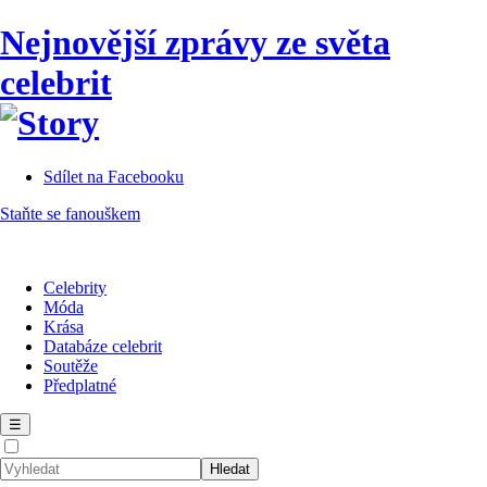
Nejnovější zprávy ze světa
celebrit
Sdílet na Facebooku
Staňte se fanouškem
Celebrity
Móda
Krása
Databáze celebrit
Soutěže
Předplatné
☰