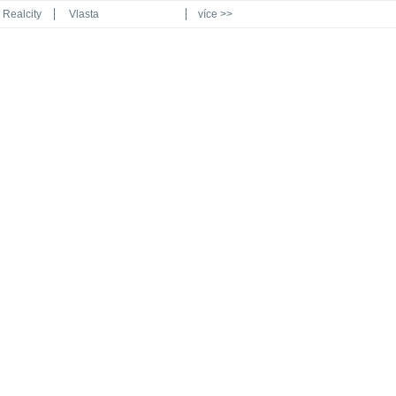
Realcity
Vlasta
více >>
Automodul.cz
Poznat svět