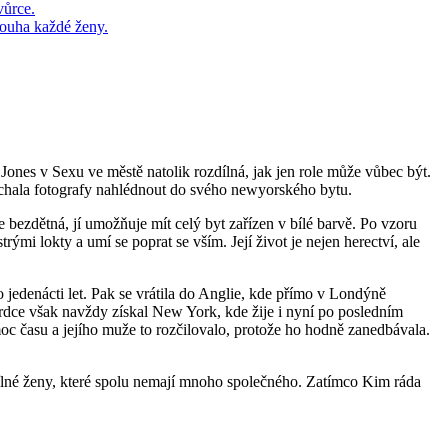
y Jones v Sexu ve městě natolik rozdílná, jak jen role může vůbec být.
 nechala fotografy nahlédnout do svého newyorského bytu.
 je bezdětná, jí umožňuje mít celý byt zařízen v bílé barvě. Po vzoru
ými lokty a umí se poprat se vším. Její život je nejen herectví, ale
 jedenácti let. Pak se vrátila do Anglie, kde přímo v Londýně
dce však navždy získal New York, kde žije i nyní po posledním
oc času a jejího muže to rozčilovalo, protože ho hodně zanedbávala.
dílné ženy, které spolu nemají mnoho společného. Zatímco Kim ráda