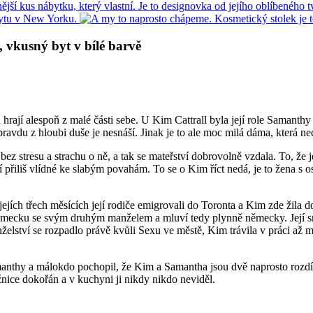
 vkusný byt v bílé barvě
ka hrají alespoň z malé části sebe. U Kim Cattrall byla její role Samanth
opravdu z hloubi duše je nesnáší. Jinak je to ale moc milá dáma, která
t bez stresu a strachu o ně, a tak se mateřství dobrovolně vzdala. To, že
řiliš vlídné ke slabým povahám. To se o Kim říct nedá, je to žena s ostr
jích třech měsících její rodiče emigrovali do Toronta a Kim zde žila do
Německu se svým druhým manželem a mluví tedy plynně německy. Její sr
lství se rozpadlo právě kvůli Sexu ve městě, Kim trávila v práci až m
Samanthy a málokdo pochopil, že Kim a Samantha jsou dvě naprosto roz
žnice dokořán a v kuchyni ji nikdy nikdo neviděl.