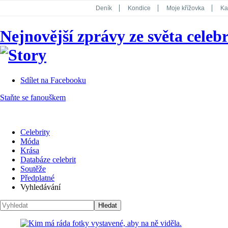
Deník
Kondice
Moje křížovka
Ka
National Geographic
Dotyk
Story
Nejnovější zprávy ze světa celebr
Koktejl
Sdílet na Facebooku
Staňte se fanouškem
Celebrity
Móda
Krása
Databáze celebrit
Soutěže
Předplatné
Vyhledávání