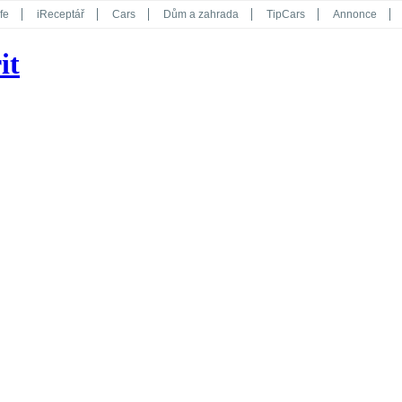
fe
iReceptář
Cars
Dům a zahrada
TipCars
Annonce
Květy
Překvapení
iGurmet
eStránky
Kreativ
iGlanc
it