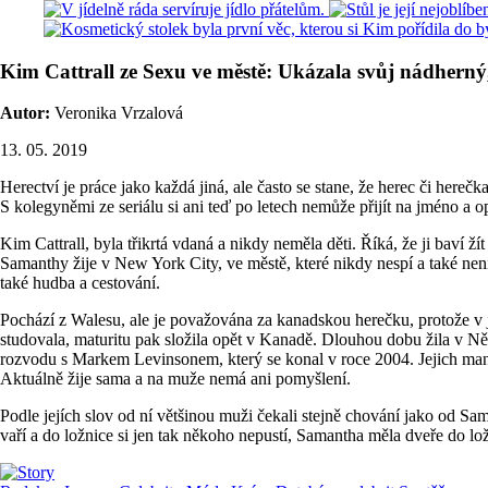
Kim Cattrall ze Sexu ve městě: Ukázala svůj nádherný,
Autor:
Veronika Vrzalová
13. 05. 2019
Herectví je práce jako každá jiná, ale často se stane, že herec či hereč
S kolegyněmi ze seriálu si ani teď po letech nemůže přijít na jméno a 
Kim Cattrall, byla třikrtá vdaná a nikdy neměla děti. Říká, že ji baví ží
Samanthy žije v New York City, ve městě, které nikdy nespí a také není p
také hudba a cestování.
Pochází z Walesu, ale je považována za kanadskou herečku, protože v je
studovala, maturitu pak složila opět v Kanadě. Dlouhou dobu žila v 
rozvodu s Markem Levinsonem, který se konal v roce 2004. Jejich manže
Aktuálně žije sama a na muže nemá ani pomyšlení.
Podle jejích slov od ní většinou muži čekali stejně chování jako od 
vaří a do ložnice si jen tak někoho nepustí, Samantha měla dveře do lo