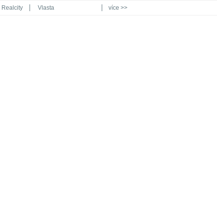
Realcity
Vlasta
více >>
Automodul.cz
Poznat svět