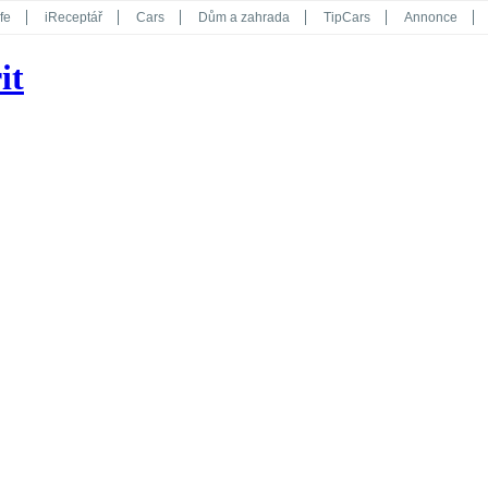
fe
iReceptář
Cars
Dům a zahrada
TipCars
Annonce
Květy
Překvapení
iGurmet
eStránky
Kreativ
iGlanc
it