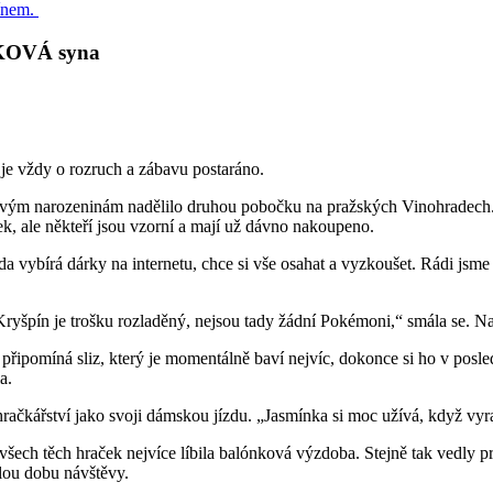
ÍKOVÁ syna
 je vždy o rozruch a zábavu postaráno.
ke svým narozeninám nadělilo druhou pobočku na pražských Vinohradech.
ek, ale někteří jsou vzorní a mají už dávno nakoupeno.
a vybírá dárky na internetu, chce si vše osahat a vyzkoušet. Rádi jsme 
„Kryšpín je trošku rozladěný, nejsou tady žádní Pokémoni,“ smála se. 
ipomíná sliz, který je momentálně baví nejvíc, dokonce si ho v posledn
a.
račkářství jako svoji dámskou jízdu. „Jasmínka si moc užívá, když vyr
e všech těch hraček nejvíce líbila balónková výzdoba. Stejně tak vedly
elou dobu návštěvy.