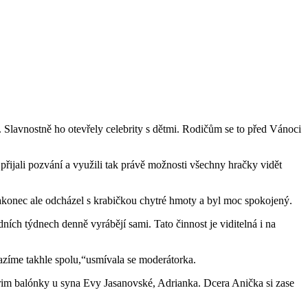
 Slavnostně ho otevřely celebrity s dětmi. Rodičům se to před Vánoci
přijali pozvání a využili tak právě možnosti všechny hračky vidět
Nakonec ale odcházel s krabičkou chytré hmoty a byl moc spokojený.
ích týdnech denně vyrábějí sami. Tato činnost je viditelná i na
azíme takhle spolu,“usmívala se moderátorka.
 prim balónky u syna Evy Jasanovské, Adrianka. Dcera Anička si zase