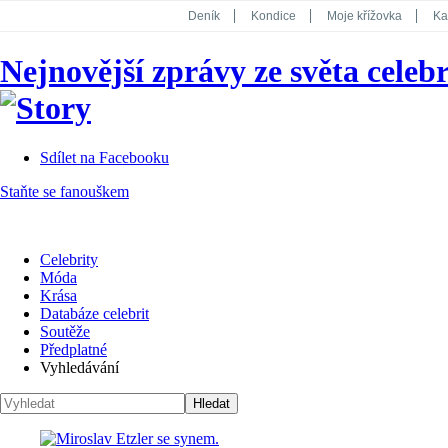
Deník
Kondice
Moje křížovka
Ka
National Geographic
Dotyk
Story
Nejnovější zprávy ze světa celebr
Koktejl
Sdílet na Facebooku
Staňte se fanouškem
Celebrity
Móda
Krása
Databáze celebrit
Soutěže
Předplatné
Vyhledávání