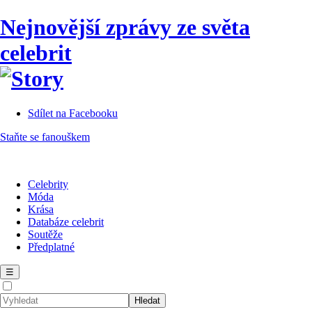
Nejnovější zprávy ze světa
celebrit
Sdílet na Facebooku
Staňte se fanouškem
Celebrity
Móda
Krása
Databáze celebrit
Soutěže
Předplatné
☰