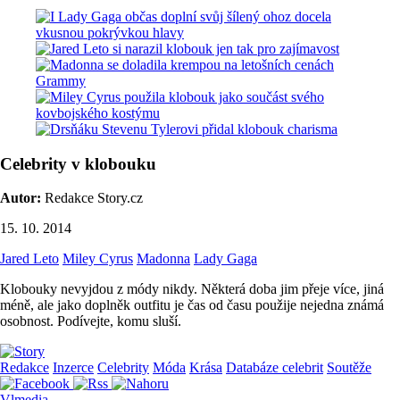
Celebrity v klobouku
Autor:
Redakce Story.cz
15. 10. 2014
Jared Leto
Miley Cyrus
Madonna
Lady Gaga
Klobouky nevyjdou z módy nikdy. Některá doba jim přeje více, jiná
méně, ale jako doplněk outfitu je čas od času použije nejedna známá
osobnost. Podívejte, komu sluší.
Redakce
Inzerce
Celebrity
Móda
Krása
Databáze celebrit
Soutěže
Vlmedia