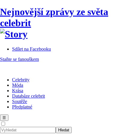
Nejnovější zprávy ze světa
celebrit
Sdílet na Facebooku
Staňte se fanouškem
Celebrity
Móda
Krása
Databáze celebrit
Soutěže
Předplatné
☰