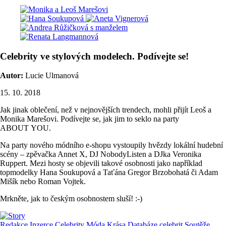
Celebrity ve stylových modelech. Podívejte se!
Autor:
Lucie Ulmanová
15. 10. 2018
Jak jinak oblečení, než v nejnovějších trendech, mohli přijít Leoš a
Monika Marešovi. Podívejte se, jak jim to seklo na party
ABOUT YOU.
Na party nového módního e-shopu vystoupily hvězdy lokální hudební
scény – zpěvačka Annet X, DJ NobodyListen a DJka Veronika
Ruppert. Mezi hosty se objevili takové osobnosti jako například
topmodelky Hana Soukupová a Taťána Gregor Brzobohatá či Adam
Mišík nebo Roman Vojtek.
Mrkněte, jak to českým osobnostem sluší! :-)
Redakce
Inzerce
Celebrity
Móda
Krása
Databáze celebrit
Soutěže