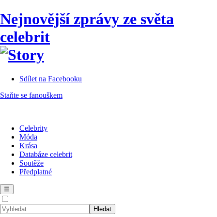
Nejnovější zprávy ze světa
celebrit
Sdílet na Facebooku
Staňte se fanouškem
Celebrity
Móda
Krása
Databáze celebrit
Soutěže
Předplatné
☰