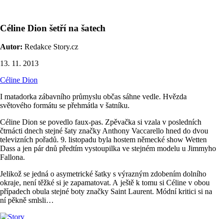
Céline Dion šetří na šatech
Autor:
Redakce Story.cz
13. 11. 2013
Céline Dion
I matadorka zábavního průmyslu občas sáhne vedle. Hvězda
světového formátu se přehmátla v šatníku.
Céline Dion se povedlo faux-pas. Zpěvačka si vzala v posledních
čtrnácti dnech stejné šaty značky Anthony Vaccarello hned do dvou
televizních pořadů. 9. listopadu byla hostem německé show Wetten
Dass a jen pár dnů předtím vystoupilka ve stejném modelu u Jimmyho
Fallona.
Jelikož se jedná o asymetrické šatky s výrazným zdobením dolního
okraje, není těžké si je zapamatovat. A ještě k tomu si Céline v obou
případech obula stejné boty značky Saint Laurent. Módní kritici si na
ní pěkně smlsli…