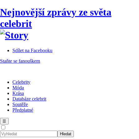
Nejnovější zprávy ze světa
celebrit
Sdílet na Facebooku
Staňte se fanouškem
Celebrity
Móda
Krása
Databáze celebrit
Soutěže
Předplatné
☰