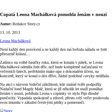
Copatá Leona Machálková pomohla ženám v nouzi
Autor:
Redakce Story.cz
13. 10. 2013
Leona Machálková
Není každý den posvícení a ne každý den má hvězda náladu se fotit
přirozeně krásná…
Zatímco na volbě hasičky roku, která se konala v pátek, se Leona
Machálková odmítla fotit dřív, než bude kompletně načančaná ve
večerních šatech, perfektním make-upu a dokonalém účesu, na
koncertě, který se konal o den dříve, žádné podobné cavyky nedělala.
Na akci s názvem Srdeční záležitosti, kde známé tváře podpořily
Nadační fond Magdy Malé, která se již několik let snaží pomáhat
ženám v nouzi, pobíhala Leona s copánky ve stylu Pipi dlouhé
punčochy. Vypadala spokojeně a zdravě, přesto celý večer posilovala
svou imunitu v zákulisí čerstvými jablky a pomeranči.