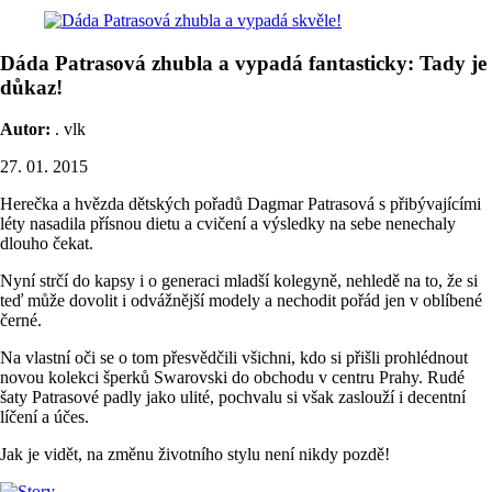
Dáda Patrasová zhubla a vypadá fantasticky: Tady je
důkaz!
Autor:
. vlk
27. 01. 2015
Herečka a hvězda dětských pořadů Dagmar Patrasová s přibývajícími
léty nasadila přísnou dietu a cvičení a výsledky na sebe nenechaly
dlouho čekat.
Nyní strčí do kapsy i o generaci mladší kolegyně, nehledě na to, že si
teď může dovolit i odvážnější modely a nechodit pořád jen v oblíbené
černé.
Na vlastní oči se o tom přesvědčili všichni, kdo si přišli prohlédnout
novou kolekci šperků Swarovski do obchodu v centru Prahy. Rudé
šaty Patrasové padly jako ulité, pochvalu si však zaslouží i decentní
líčení a účes.
Jak je vidět, na změnu životního stylu není nikdy pozdě!