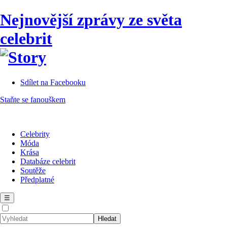
Nejnovější zprávy ze světa
celebrit
Sdílet na Facebooku
Staňte se fanouškem
Celebrity
Móda
Krása
Databáze celebrit
Soutěže
Předplatné
☰