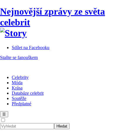
Nejnovější zprávy ze světa
celebrit
Sdílet na Facebooku
Staňte se fanouškem
Celebrity
Móda
Krása
Databáze celebrit
Soutěže
Předplatné
☰