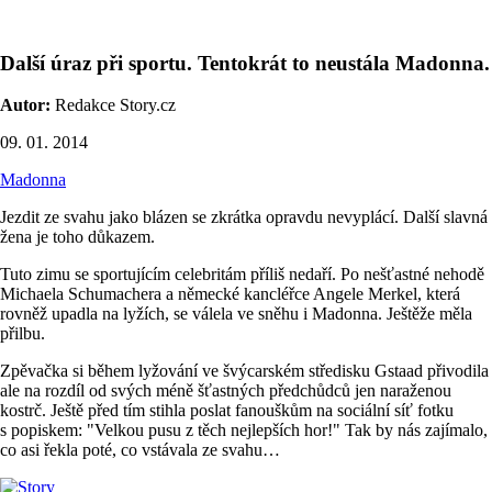
Další úraz při sportu. Tentokrát to neustála Madonna.
Autor:
Redakce Story.cz
09. 01. 2014
Madonna
Jezdit ze svahu jako blázen se zkrátka opravdu nevyplácí. Další slavná
žena je toho důkazem.
Tuto zimu se sportujícím celebritám příliš nedaří. Po nešťastné nehodě
Michaela Schumachera a německé kancléřce Angele Merkel, která
rovněž upadla na lyžích, se válela ve sněhu i Madonna. Ještěže měla
přilbu.
Zpěvačka si během lyžování ve švýcarském středisku Gstaad přivodila
ale na rozdíl od svých méně šťastných předchůdců jen naraženou
kostrč. Ještě před tím stihla poslat fanouškům na sociální síť fotku
s popiskem: "Velkou pusu z těch nejlepších hor!" Tak by nás zajímalo,
co asi řekla poté, co vstávala ze svahu…