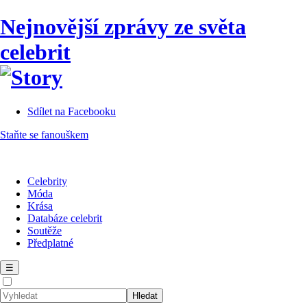
Nejnovější zprávy ze světa
celebrit
Sdílet na Facebooku
Staňte se fanouškem
Celebrity
Móda
Krása
Databáze celebrit
Soutěže
Předplatné
☰