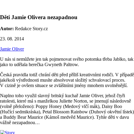
Děti Jamie Olivera nezapadnou
Autor:
Redakce Story.cz
23. 08. 2014
Jamie Oliver
U nás si nemůžete jen tak pojmenovat svého potomka třeba Jablko, tak
jako to udělala herečka Gwyneth Paltrow.
Česká pravidla totiž chrání děti před příliš kreativními rodiči. V případě
jakékoli výstřednosti musíte absolvovat složitý schvalovací proces.
V cizině je ovšem situace se zvláštními jmény mnohem uvolněnější.
Naplno toho využil slavný britský kuchař Jamie Oliver, jehož čtyři
ratolesti, které má s manželkou Juliette Norton, se jmenují následovně
(volně přeloženo): Poppy Honey (Medový vlčí mák), Daisy Boo
(Hučící sedmikráska), Petal Blossom Rainbow (Duhový okvětní lístek)
a Buddy Bear Maurice (Kámoš medvěd Maurice). Tyhle děti v davu
vážně nezapadnou…