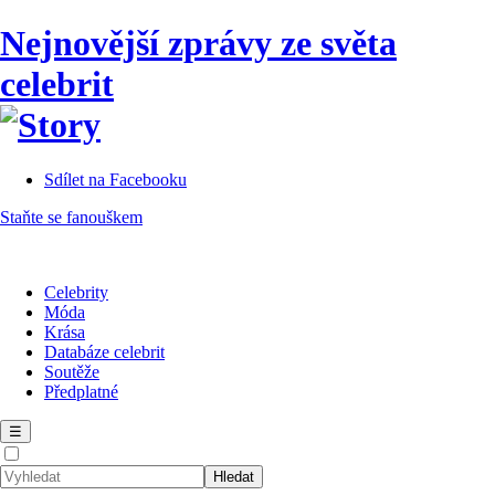
Nejnovější zprávy ze světa
celebrit
Sdílet na Facebooku
Staňte se fanouškem
Celebrity
Móda
Krása
Databáze celebrit
Soutěže
Předplatné
☰