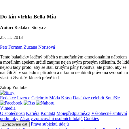
Do kin vtrhla Bella Mia
Autor:
Redakce Story.cz
25. 11. 2013
Petr Forman
Zuzana Norisová
Tento baladicky laděný příběh s mimořádným emocionálním nábojem
a morálním apelem určitě zaujme nejen svým prostým sdělením, že lidé
nejsou tady proto, aby se stali krutými pány tvorstva, ale proto, aby se
naučili žít v souladu s přírodou a nikomu neubírali právo na svobodu a
vlastní život. V kinech právě teď.
Zdroj: Youtube
Redakce
Inzerce
Celebrity
Móda
Krása
Databáze celebrit
Soutěže
Vlmedia
O společnosti
Kariéra
Kontakt
Mojepředplatné.cz
Všeobecné smluvní
podmínky
Zásady zpracování osobních údajů
Cookies
Práva subjektů údajů
Zpracování dat