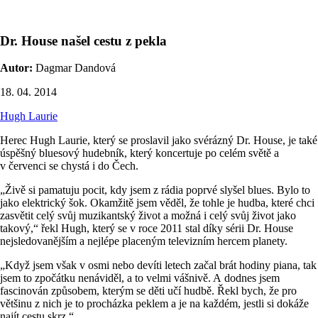
Dr. House našel cestu z pekla
Autor:
Dagmar Dandová
18. 04. 2014
Hugh Laurie
Herec Hugh Laurie, který se proslavil jako svérázný Dr. House, je také
úspěšný bluesový hudebník, který koncertuje po celém světě a
v červenci se chystá i do Čech.
„Živě si pamatuju pocit, kdy jsem z rádia poprvé slyšel blues. Bylo to
jako elektrický šok. Okamžitě jsem věděl, že tohle je hudba, které chci
zasvětit celý svůj muzikantský život a možná i celý svůj život jako
takový,“ řekl Hugh, který se v roce 2011 stal díky sérii Dr. House
nejsledovanějším a nejlépe placeným televizním hercem planety.
„Když jsem však v osmi nebo devíti letech začal brát hodiny piana, tak
jsem to zpočátku nenáviděl, a to velmi vášnivě. A dodnes jsem
fascinován způsobem, kterým se děti učí hudbě. Řekl bych, že pro
většinu z nich je to procházka peklem a je na každém, jestli si dokáže
najít cestu skrz.“