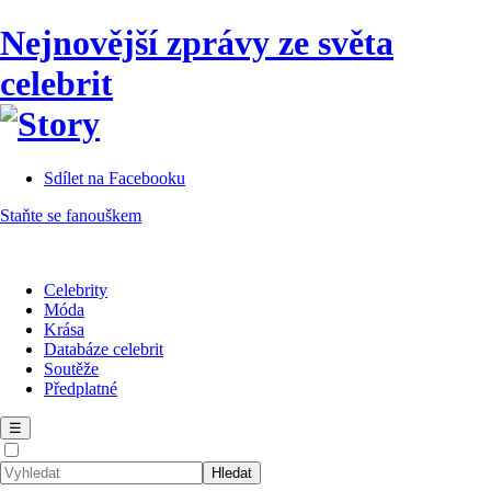
Nejnovější zprávy ze světa
celebrit
Sdílet na Facebooku
Staňte se fanouškem
Celebrity
Móda
Krása
Databáze celebrit
Soutěže
Předplatné
☰