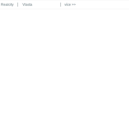
Realcity
Vlasta
více >>
Automodul.cz
Poznat svět