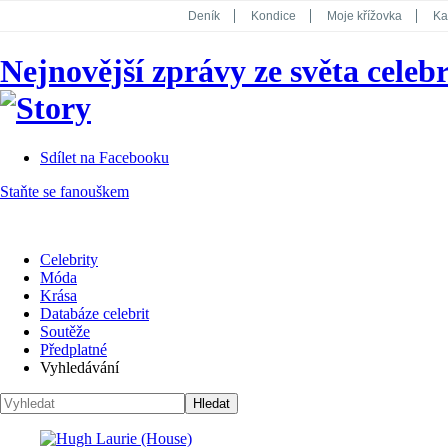
Deník
Kondice
Moje křížovka
Ka
National Geographic
Dotyk
Story
Nejnovější zprávy ze světa celebr
Koktejl
Sdílet na Facebooku
Staňte se fanouškem
Celebrity
Móda
Krása
Databáze celebrit
Soutěže
Předplatné
Vyhledávání