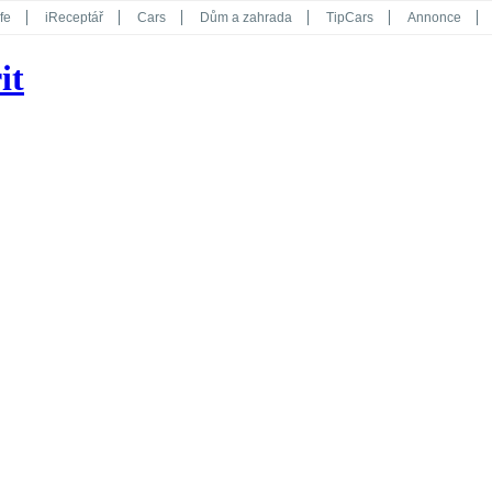
fe
iReceptář
Cars
Dům a zahrada
TipCars
Annonce
Květy
Překvapení
iGurmet
eStránky
Kreativ
iGlanc
it