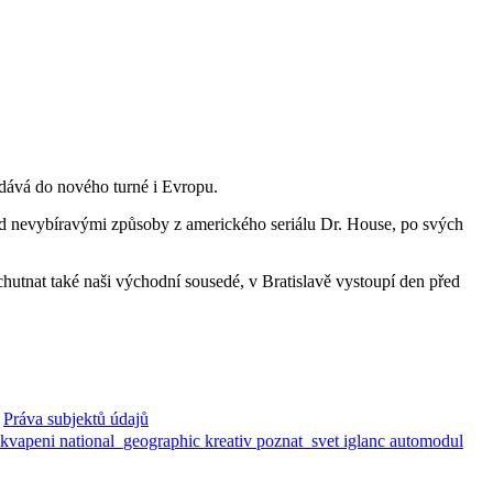
idává do nového turné i Evropu.
ud nevybíravými způsoby z amerického seriálu Dr. House, po svých
hutnat také naši východní sousedé, v Bratislavě vystoupí den před
Práva subjektů údajů
ekvapeni
national_geographic
kreativ
poznat_svet
iglanc
automodul