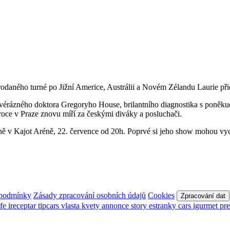
rodaného turné po Jižní Americe, Austrálii a Novém Zélandu Laurie př
 svérázného doktora Gregoryho House, brilantního diagnostika s poněk
ce v Praze znovu míří za českými diváky a posluchači.
rně v Kajot Aréně, 22. července od 20h. Poprvé si jeho show mohou vyc
 podmínky
Zásady zpracování osobních údajů
Cookies
Zpracování dat
afe
ireceptar
tipcars
vlasta
kvety
annonce
story
estranky
cars
igurmet
pr