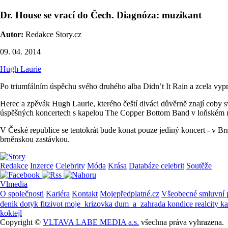
Dr. House se vrací do Čech. Diagnóza: muzikant
Autor:
Redakce Story.cz
09. 04. 2014
Hugh Laurie
Po triumfálním úspěchu svého druhého alba Didn’t It Rain a zcela vyp
Herec a zpěvák Hugh Laurie, kterého čeští diváci důvěrně znají coby
úspěšných koncertech s kapelou The Copper Bottom Band v loňském ro
V České republice se tentokrát bude konat pouze jediný koncert - v B
brněnskou zastávkou.
Redakce
Inzerce
Celebrity
Móda
Krása
Databáze celebrit
Soutěže
Vlmedia
O společnosti
Kariéra
Kontakt
Mojepředplatné.cz
Všeobecné smluvní
denik
dotyk
fitzivot
moje_krizovka
dum_a_zahrada
kondice
realcity
k
koktejl
Copyright ©
VLTAVA LABE MEDIA a.s.
všechna práva vyhrazena.