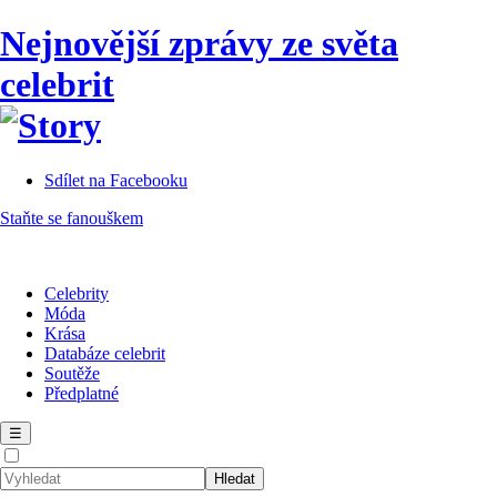
Nejnovější zprávy ze světa
celebrit
Sdílet na Facebooku
Staňte se fanouškem
Celebrity
Móda
Krása
Databáze celebrit
Soutěže
Předplatné
☰