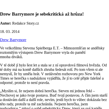
Drew Barrymore je sebekritická až hrůza!
Autor:
Redakce Story.cz
18. 03. 2014
Drew Barrymore
Ve velkofilmu Stevena Spielberga E.T. – Mimozemšťan se andělsky
roztomilým výstupem Drew Barrymore vryla do pamětí
mnoha diváků.
V té době jí bylo šest let a stala se z ní opravdová filmová hvězda. Od
té doby má na kontě dalších zhruba šedesát rolí. Po tom všem si ale
nemyslí, že by uměla hrát. V nedávném rozhovoru pro New York
Times se herečka s nadsázkou vyjádřila, že jí to celé přijde falešné a
odporné, protože to není pravda.
„Myslím si, že nejsem dobrá herečka. Steven mi jednou řekl –
Nechovej se jako tvoje postava. Buď tvojí postavou. A čím jsem starší
a dostávám další a další role, nevím, jestli bych to vůbec dokázala bez
této rady, protože ta mě zachránila. Nejsem herečka, jsem
podvodnice,” mluví o sobě sebekriticky Drew, která ve své kariéře