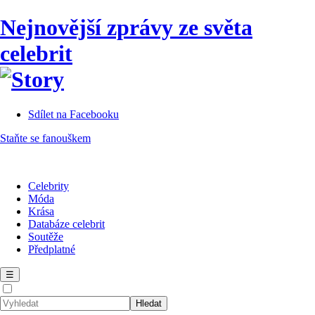
Nejnovější zprávy ze světa
celebrit
Sdílet na Facebooku
Staňte se fanouškem
Celebrity
Móda
Krása
Databáze celebrit
Soutěže
Předplatné
☰