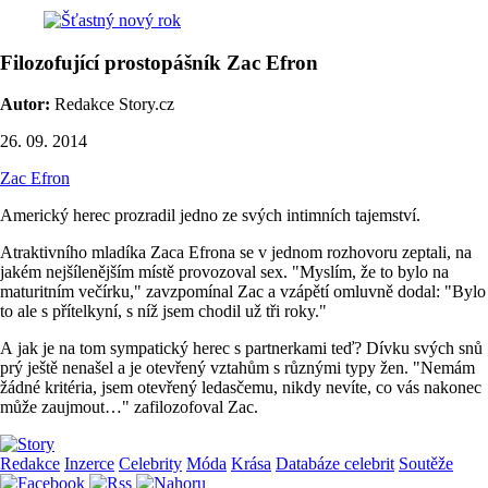
Filozofující prostopášník Zac Efron
Autor:
Redakce Story.cz
26. 09. 2014
Zac Efron
Americký herec prozradil jedno ze svých intimních tajemství.
Atraktivního mladíka Zaca Efrona se v jednom rozhovoru zeptali, na
jakém nejšílenějším místě provozoval sex. "Myslím, že to bylo na
maturitním večírku," zavzpomínal Zac a vzápětí omluvně dodal: "Bylo
to ale s přítelkyní, s níž jsem chodil už tři roky."
A jak je na tom sympatický herec s partnerkami teď? Dívku svých snů
prý ještě nenašel a je otevřený vztahům s různými typy žen. "Nemám
žádné kritéria, jsem otevřený ledasčemu, nikdy nevíte, co vás nakonec
může zaujmout…" zafilozofoval Zac.
Redakce
Inzerce
Celebrity
Móda
Krása
Databáze celebrit
Soutěže