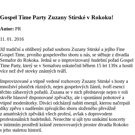
Gospel Time Party Zuzany Stirské v Rokoku!
Autor:
PR
11. 01. 2016
Již tradiční a oblíbený pořad souboru Zuzany Stirské a jejího Fine
Gospel Time, prvního gospelového sboru u nás, se stěhuje z divadla
Semafor do Rokoka. Jedná se o improvizovaný hudební pořad Gospel
Time Party, který se v Semaforu uskutečnil během 15 let 139x a hostil
více než dvě stovky známých tváří.
Improvizované a vtipně vedené rozhovory Zuzany Stirské s hosty a
množství písniček různých, nejen gospelových žánrů, tvoří esenci
těchto zábavných pořadů. Zuzana se v nich představuje nejen v roli
skvěle hlasově disponované zpěvačky, ale i spontánní pohotové a
vtipné moderátorky. Diváci odcházejí nabiti energií, kterou načerpali
díky zpěvu s nadšením zpívajícího sboru složeného převážně
z amatérských zpěváků všech profesí, avšak s doprovodem
profesionálních hudebníků. Nenechte si ujít tyto unikátní koncerty
v intimním prostředí krásně zrenovovaných prostor divadla Rokoko
s jeho staletou historií.