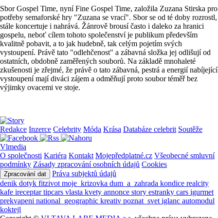
Sbor Gospel Time, nyní Fine Gospel Time, založila Zuzana Stirska pro
potřeby semaforské hry "Zuzana se vrací". Sbor se od té doby rozrostl,
stále koncertuje i nahrává. Žánrově brousí často i daleko za hranici
gospelu, neboť cílem tohoto společenství je publikum především
kvalitně pobavit, a to jak hudebně, tak celým pojetím svých
vystoupení. Právě tato "odlehčenost" a zábavná složka jej odlišují od
ostatních, obdobně zaměřených souborů. Na základě mnohaleté
zkušenosti je zřejmé, že právě o tato zábavná, pestrá a energií nabíjející
vystoupení mají diváci zájem a odměňují proto soubor téměř bez
výjimky ovacemi ve stoje.
Redakce
Inzerce
Celebrity
Móda
Krása
Databáze celebrit
Soutěže
Vlmedia
O společnosti
Kariéra
Kontakt
Mojepředplatné.cz
Všeobecné smluvní
podmínky
Zásady zpracování osobních údajů
Cookies
Práva subjektů údajů
Zpracování dat
denik
dotyk
fitzivot
moje_krizovka
dum_a_zahrada
kondice
realcity
kafe
ireceptar
tipcars
vlasta
kvety
annonce
story
estranky
cars
igurmet
prekvapeni
national_geographic
kreativ
poznat_svet
iglanc
automodul
koktejl