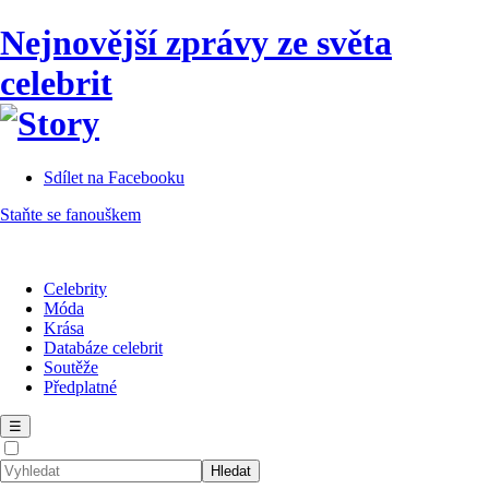
Nejnovější zprávy ze světa
celebrit
Sdílet na Facebooku
Staňte se fanouškem
Celebrity
Móda
Krása
Databáze celebrit
Soutěže
Předplatné
☰