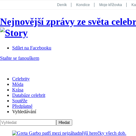
Deník
Kondice
Moje křížovka
Ka
National Geographic
Dotyk
Story
Nejnovější zprávy ze světa celebr
Koktejl
Sdílet na Facebooku
Staňte se fanouškem
Celebrity
Móda
Krása
Databáze celebrit
Soutěže
Předplatné
Vyhledávání