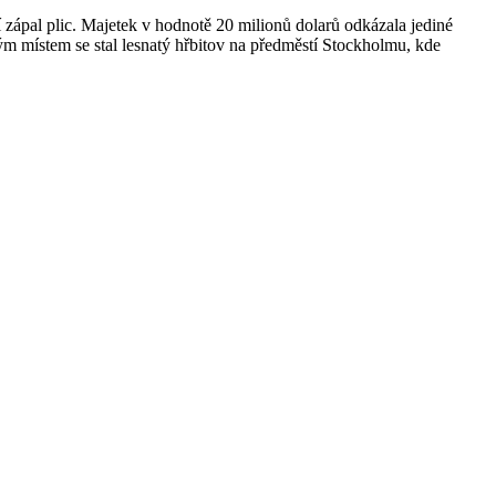
jí zápal plic. Majetek v hodnotě 20 milionů dolarů odkázala jediné
ým místem se stal lesnatý hřbitov na předměstí Stockholmu, kde