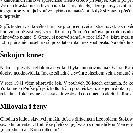
v kancelářích filmové společnosti Metro Goldwyn Mayer, kde si po prvn
Vysoká kráska přesto brzy narazila na mantinely, které jí nový život při
telegram se zdrcující zprávou přímo na natáčení. Když si zprávu přečetla
k depresím.
S příchodem zvukového filmu se producenti začali strachovat, jak divá
Podivuhodně zastřený sexy alt Gretu přímo předurčoval pro role osudo
filmového plátna. S Gretou si poprvé zahrál v roce 1927 a jiskra mezi 
John ji údajně musel třikrát požádat o ruku, než souhlasila. Na obřadu
Šokující konec
Natočila přes dvacet filmů a čtyřikrát byla nominovaná na Oscara. Kar
dopisy neodpovídala. Image záhadné a svým způsobem velmi smutné že
V roce 1941 všem připravila šok. V pouhých 36 letech oznámila, že konč
Yorku nebo Paříže při jejích dlouhých procházkách, ale jen málokdo ji
zeleninu. Také hodně cestovala, investovala do umění a akcií. Lidí se al
Milovala i ženy
Chodila s řadou slavných mužů, třeba s dirigentem Leopoldem Stoko
sexuální orientaci. Hodně se přetřásal její vztah s dramatičkou Mer
„okouzlující a něžnou milenku".