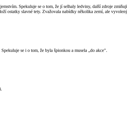
jemstvím. Spekuluje se o tom, že jí selhaly ledviny, další zdroje zmiňu
loží ostatky slavné tety. Zvažovala nabídky několika zemí, ale vyvolen
. Spekuluje se i o tom, že byla špionkou a musela „do akce".
i.