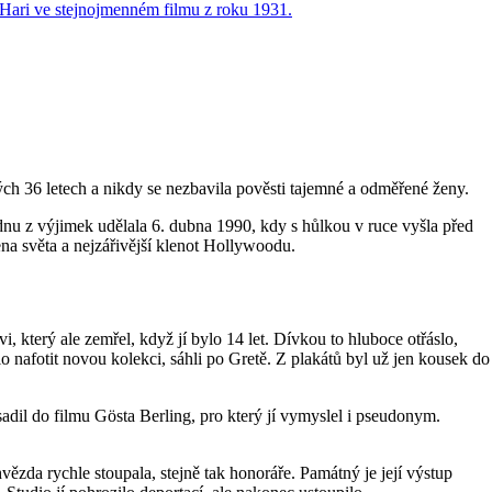
hých 36 letech a nikdy se nezbavila pověsti tajemné a odměřené ženy.
dnu z výjimek udělala 6. dubna 1990, kdy s hůlkou v ruce vyšla před
ena světa a nejzářivější klenot Hollywoodu.
, který ale zemřel, když jí bylo 14 let. Dívkou to hluboce otřáslo,
 nafotit novou kolekci, sáhli po Gretě. Z plakátů byl už jen kousek do
sadil do filmu Gösta Berling, pro který jí vymyslel i pseudonym.
ězda rychle stoupala, stejně tak honoráře. Památný je její výstup