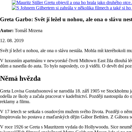
Greta Garbo: Svět jí ležel u nohou, ale ona o slávu nes
Autor:
Tomáš Mrzena
12. 08. 2019
Svět jí ležel u nohou, ale ona o slávu nestála. Mohla mít kteréhokoli 
V luxusním apartmánu v newyorské čtvrti Midtown East žila dlouhá léta
dům a nasedla do auta. To bylo naposledy, co ji viděli. O devět dní po
Němá hvězda
Greta Lovisa Gustafssonová se narodila 18. září 1905 ve Stockholmu jako
odešla ze školy a začala pracovat v kadeřnictví. Později nastoupila d
reklamy a filmu.
V 17 letech se setkala s osudovým mužem svého života. Později o něm hov
Inspirovala ho postava z maďarských dějin Gábor Bethlen. Z Gábora s
V roce 1926 se Greta s Mauritzem vydala do Hollywoodu. Sice neuměla an