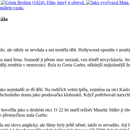
tála
muže, ale nikdy se nevdala a ani neměla děti. Hollywood opustila v pou
 stará žena. Sousedé ji přesto moc neznali, ven téměř nevycházela. Je
zději zemřela v nemocnici. Byla to Greta Garbo, někdejší nejkrásnější ž
 nejmladší ze tří dětí. Na rodičích velmi lpěla, zejména na otci Karlovi
o obchodního domu jako prodavačka klobouků. Když potřebovali narychlo
ořila jako o druhém otci. O 22 let starší režisér Mauritz Stiller ji ob
e přesmyčkou stala Garbo.
i slovo anglicky, ale filmy byly ještě němé, takže to nevadilo. Její hv