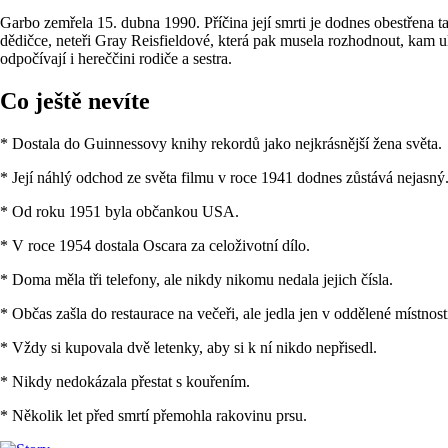
Garbo zemřela 15. dubna 1990. Příčina její smrti je dodnes obestřena ta
dědičce, neteři Gray Reisfieldové, která pak musela rozhodnout, kam u
odpočívají i hereččini rodiče a sestra.
Co ještě nevíte
* Dostala do Guinnessovy knihy rekordů jako nejkrásnější žena světa.
* Její náhlý odchod ze světa filmu v roce 1941 dodnes zůstává nejasný
* Od roku 1951 byla občankou USA.
* V roce 1954 dostala Oscara za celoživotní dílo.
* Doma měla tři telefony, ale nikdy nikomu nedala jejich čísla.
* Občas zašla do restaurace na večeři, ale jedla jen v oddělené místnost
* Vždy si kupovala dvě letenky, aby si k ní nikdo nepřisedl.
* Nikdy nedokázala přestat s kouřením.
* Několik let před smrtí přemohla rakovinu prsu.