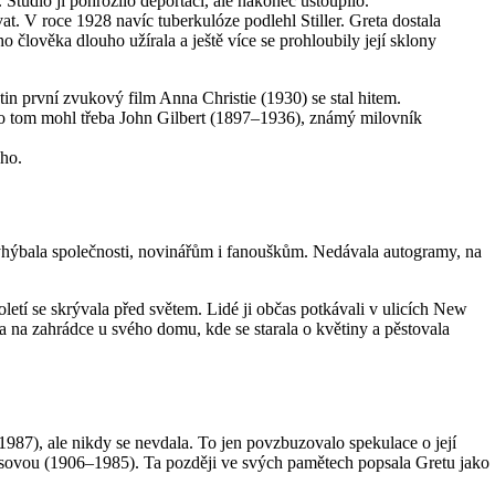
Studio jí pohrozilo deportací, ale nakonec ustoupilo.
vat. V roce 1928 navíc tuberkulóze podlehl Stiller. Greta dostala
ho člověka dlouho užírala a ještě více se prohloubily její sklony
in první zvukový film Anna Christie (1930) se stal hitem.
 o tom mohl třeba John Gilbert (1897–1936), známý milovník
ého.
e vyhýbala společnosti, novinářům i fanouškům. Nedávala autogramy, na
oletí se skrývala před světem. Lidé ji občas potkávali v ulicích New
a na zahrádce u svého domu, kde se starala o květiny a pěstovala
), ale nikdy se nevdala. To jen povzbuzovalo spekulace o její
ksovou (1906–1985). Ta později ve svých pamětech popsala Gretu jako