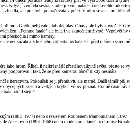
ích 14 dnech poručila tehdy královský plat ve výši 5000 dolarů týdně. 
nesl. Když jí zemřela sestra, studio jí kvůli natáčení nedovolilo odcesto
, zbledla, ale po chvíli pokračovala v práci. V nitru se ale smrtí blízké
ci přijmou Gretin nebývale hluboký hlas. Obavy ale byly zbytečné. Gret
vých žen. „Femme fatale" ale byla i ve skutečném životě. Vyprávět by
nimi přeskočila i mimo kamery.
 se ale neukázala a zdrceného Gilberta nechala stát před oltářem samotn
iéra jako hrom. Říkali jí nejkrásnější přestěhovalkyně světa, přesto s
ny podporoval i fakt, že se před kamerou téměř nikdy nesmála.
í s herectvím. Pokoušeli se ji přemluvit, ale marně. Další téměř půl st
 v obyčejných šatech a velkých brýlích vůbec poznal. Hodně času trávil
e bála pořád stejně.
wským (1882–1977) nebo s režisérem Roubenem Mamoulianem (1897–1987
cedes de Acostovou (1893–1968) nebo modelkou a tanečnicí Louise Broo