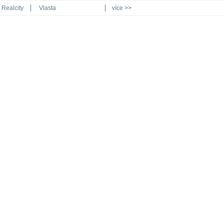
Realcity
Vlasta
více >>
Automodul.cz
Poznat svět