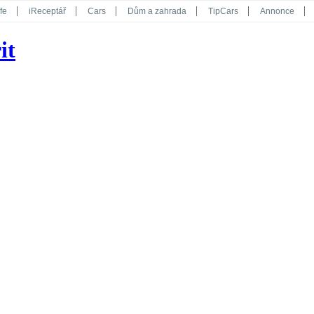
fe
iReceptář
Cars
Dům a zahrada
TipCars
Annonce
Květy
Překvapení
iGurmet
eStránky
Kreativ
iGlanc
it