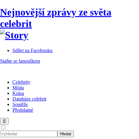
Nejnovější zprávy ze světa
celebrit
Sdílet na Facebooku
Staňte se fanouškem
Celebrity
Móda
Krása
Databáze celebrit
Soutěže
Předplatné
☰