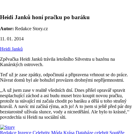
Heidi Janků honí pračku po baráku
Autor:
Redakce Story.cz
11. 01. 2014
Heidi Janků
Zpěvačka Heidi Janků trávila letošního Silvestra u bazénu na
Kanárských ostrovech.
Teď už je zase zpátky, odpočinutá a připravena vrhnout se do práce.
Návrat domů byl ale bohužel provázen drobnými nepříjemnostmi.
,,A už jsem zase v realitě všedních dní. Dnes přišel opravář spravit
nesplachující záchod a asi budu muset brzo koupit novou pračku,
protože ta stávající mi začala chodit po baráku a dělá u toho strašný
kravál. A navíc mi začíná rýma, ach jo! A to jsem si ještě před pár dny
bezstarostně užívala slunce, vody a nicnedělání. Ale bylo to krásné,‘‘
povzdechla si Heidi na sociální síti.
Redakce
Inzerce
Celebrity
Móda
Krása
Databáze celebrit
Soutěže