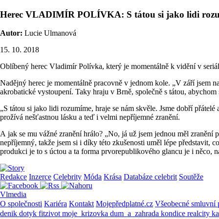
Herec VLADIMÍR POLÍVKA: S tátou si jako lidi ro
Autor:
Lucie Ulmanová
15. 10. 2018
Oblíbený herec Vladimír Polívka, který je momentálně k vidění v seriál
Nadějný herec je momentálně pracovně v jednom kole. „V září jsem n
akrobatické vystoupení. Taky hraju v Brně, společně s tátou, abychom s
„S tátou si jako lidi rozumíme, hraje se nám skvěle. Jsme dobří přátelé
prožívá nešťastnou lásku a teď i velmi nepříjemné zranění.
A jak se mu vážné zranění hrálo? „No, já už jsem jednou měl zranění p
nepříjemný, takže jsem si i díky této zkušenosti uměl lépe představit, c
produkci je to s úctou a ta forma prvorepublikového glancu je i něco, 
Redakce
Inzerce
Celebrity
Móda
Krása
Databáze celebrit
Soutěže
Vlmedia
O společnosti
Kariéra
Kontakt
Mojepředplatné.cz
Všeobecné smluvní
denik
dotyk
fitzivot
moje_krizovka
dum_a_zahrada
kondice
realcity
k