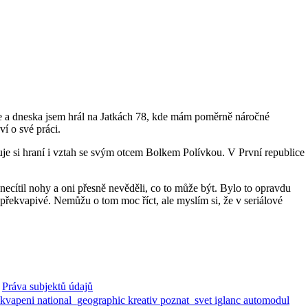
e a dneska jsem hrál na Jatkách 78, kde mám poměrně náročné
í o své práci.
aluje si hraní i vztah se svým otcem Bolkem Polívkou. V První republice
ecítil nohy a oni přesně nevěděli, co to může být. Bylo to opravdu
to překvapivé. Nemůžu o tom moc říct, ale myslím si, že v seriálové
Práva subjektů údajů
ekvapeni
national_geographic
kreativ
poznat_svet
iglanc
automodul