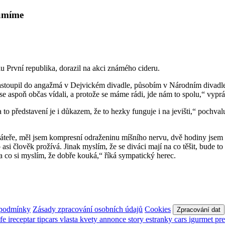
zumíme
u První republika, dorazil na akci známého cideru.
astoupil do angažmá v Dejvickém divadle, působím v Národním divadl
e aspoň občas vídali, a protože se máme rádi, jde nám to spolu,“ vypráv
 a to představení je i důkazem, že to hezky funguje i na jevišti,“ pochv
áteře, měl jsem kompresní odraženinu míšního nervu, dvě hodiny jsem n
o asi člověk prožívá. Jinak myslím, že se diváci mají na co těšit, bude 
na co si myslím, že dobře kouká,“ říká sympatický herec.
 podmínky
Zásady zpracování osobních údajů
Cookies
Zpracování dat
afe
ireceptar
tipcars
vlasta
kvety
annonce
story
estranky
cars
igurmet
pr