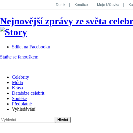
Deník
Kondice
Moje křížovka
Ka
National Geographic
Dotyk
Story
Nejnovější zprávy ze světa celebr
Koktejl
Sdílet na Facebooku
Staňte se fanouškem
Celebrity
Móda
Krása
Databáze celebrit
Soutěže
Předplatné
Vyhledávání