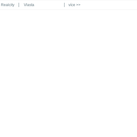
Realcity
Vlasta
více >>
Automodul.cz
Poznat svět