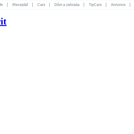
fe
iReceptář
Cars
Dům a zahrada
TipCars
Annonce
Květy
Překvapení
iGurmet
eStránky
Kreativ
iGlanc
it