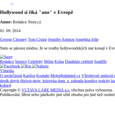
Hollywood si říká "ano" v Evropě
Autor:
Redakce Story.cz
01. 09. 2014
George Clooney
Tom Cruise
Jennifer Aniston
Angelina Jolie
Stalo se jakousi módou, že se svatby hollywoodských star konají v Evro
Redakce
Inzerce
Celebrity
Móda
Krása
Databáze celebrit
Soutěže
Vlmedia
O společnosti
Kariéra
Kontakt
Mojepředplatné.cz
Všeobecné smluvní
denik
dotyk
fitzivot
moje_krizovka
dum_a_zahrada
kondice
realcity
k
koktejl
Copyright ©
VLTAVA LABE MEDIA a.s.
všechna práva vyhrazena.
Publikování, šíření nebo jakékoliv jiné užití obsahu pro jiné než os