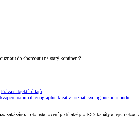
vklouznout do chomoutu na starý kontinent?
Práva subjektů údajů
ekvapeni
national_geographic
kreativ
poznat_svet
iglanc
automodul
. zakázáno. Toto ustanovení platí také pro RSS kanály a jejich obsah.