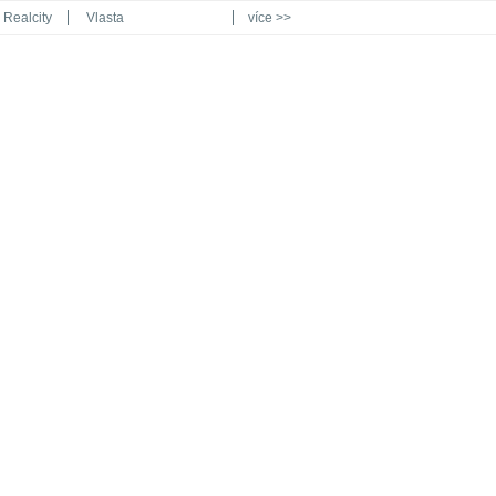
Realcity
Vlasta
více >>
Automodul.cz
Poznat svět