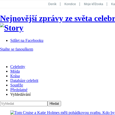
Deník
Kondice
Moje křížovka
Ka
National Geographic
Dotyk
Story
Nejnovější zprávy ze světa celebr
Koktejl
Sdílet na Facebooku
Staňte se fanouškem
Celebrity
Móda
Krása
Databáze celebrit
Soutěže
Předplatné
Vyhledávání