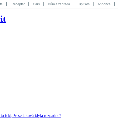
fe
iReceptář
Cars
Dům a zahrada
TipCars
Annonce
Květy
Překvapení
iGurmet
eStránky
Kreativ
iGlanc
it