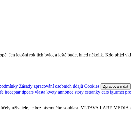
pě. Jen letošní rok jich bylo, a ještě bude, hned několik. Kdo přijel 
 podmínky
Zásady zpracování osobních údajů
Cookies
Zpracování dat
afe
ireceptar
tipcars
vlasta
kvety
annonce
story
estranky
cars
igurmet
pr
obní účely uživatele, je bez písemného souhlasu VLTAVA LABE MEDIA a.s