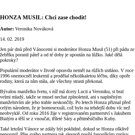
HONZA MUSIL: Chci zase chodit!
Autor:
Veronika Nováková
14. 02. 2019
Jen pár dnů před Vánocemi si moderátor Honza Musil (51) při pádu ze
žebříku poranil páteř a od té doby je upoután na lůžko. Jaké dělá
pokroky?
Populární moderátor v životě opravdu neměl na růžích ustláno. V roce
1996 onemocněl leukemií a prodělal několikaletou léčbu, díky opoře
rodiny, která za ním stála, ale všechny strasti překonal.
Bývalou manželku Ivetu, s níž má dcery Lucii a Veroniku, si bral
velmi mladý, takže se musel nechat zplnoletnit, ani s naplněným
manželstvím ale jeho trable neskončily. Po letech Honza přiznal před
celým národem, že je homosexuál, což bylo na tehdejší dobu víc než
neobvyklé. Od roku 2016 žije v registrovaném partnerství s Jakubem
Bialým a těší se z vnoučat, tříleté Sáry a pětiměsíčního Kuby.
Také letošní Vánoce se zdály být poklidné, dokud se Honza ošklivě
neporanil. Přes svého partnera tak alespoň posílá fanouškům zprávy