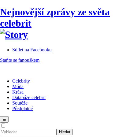
Nejnovější zprávy ze světa
celebrit
Sdílet na Facebooku
Staňte se fanouškem
Celebrity
Móda
Krása
Databáze celebrit
Soutěže
Předplatné
☰