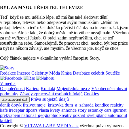
BYL ZA MNOU I ŘEDITEL TELEVIZE
Teď, když se mu udělalo lépe, už má čas také sledovat dění
v republice, televizi nebo odepisovat svým fanouškům. „Mám na
pokoji televizi a teď už si dokážu přečíst i články na internetu. Už jsem
v obraze. Ale je fakt, že dobrý měsíc mě to vůbec nezajímalo. Všechno
za mě vyřizoval Jakub. O práci zatím nepřemýšlím, chci se teď
soustředit na sebe. Samozřejmě, že pracovat chci, nechci být bez práce
a být na někom závislý, ale myslím, že všechno jde, když se chce."
Celý článek najdete v aktuálním vydání časopisu Story.
Redakce
Inzerce
Celebrity
Móda
Krása
Databáze celebrit
Soutěže
Vlmedia
O společnosti
Kariéra
Kontakt
Mojepředplatné.cz
Všeobecné smluvní
podmínky
Zásady zpracování osobních údajů
Cookies
Práva subjektů údajů
Zpracování dat
denik
dotyk
fitzivot
moje_krizovka
dum_a_zahrada
kondice
realcity
kafe
ireceptar
tipcars
vlasta
kvety
annonce
story
estranky
cars
igurmet
prekvapeni
national_geographic
kreativ
poznat_svet
iglanc
automodul
koktejl
Copyright ©
VLTAVA LABE MEDIA a.s.
všechna práva vyhrazena.