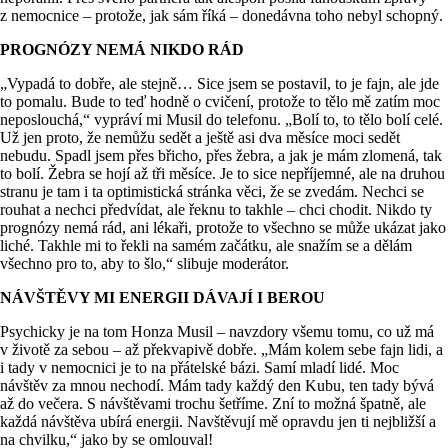
z nemocnice – protože, jak sám říká – donedávna toho nebyl schopný.
PROGNÓZY NEMÁ NIKDO RÁD
„Vypadá to dobře, ale stejně… Sice jsem se postavil, to je fajn, ale jde
to pomalu. Bude to teď hodně o cvičení, protože to tělo mě zatím moc
neposlouchá,“ vypráví mi Musil do telefonu. „Bolí to, to tělo bolí celé.
Už jen proto, že nemůžu sedět a ještě asi dva měsíce moci sedět
nebudu. Spadl jsem přes břicho, přes žebra, a jak je mám zlomená, tak
to bolí. Žebra se hojí až tři měsíce. Je to sice nepříjemné, ale na druhou
stranu je tam i ta optimistická stránka věci, že se zvedám. Nechci se
rouhat a nechci předvídat, ale řeknu to takhle – chci chodit. Nikdo ty
prognózy nemá rád, ani lékaři, protože to všechno se může ukázat jako
liché. Takhle mi to řekli na samém začátku, ale snažím se a dělám
všechno pro to, aby to šlo,“ slibuje moderátor.
NÁVŠTĚVY MI ENERGII DÁVAJÍ I BEROU
Psychicky je na tom Honza Musil – navzdory všemu tomu, co už má
v životě za sebou – až překvapivě dobře. „Mám kolem sebe fajn lidi, a
i tady v nemocnici je to na přátelské bázi. Samí mladí lidé. Moc
návštěv za mnou nechodí. Mám tady každý den Kubu, ten tady bývá
až do večera. S návštěvami trochu šetříme. Zní to možná špatně, ale
každá návštěva ubírá energii. Navštěvují mě opravdu jen ti nejbližší a
na chvilku,“ jako by se omlouval!