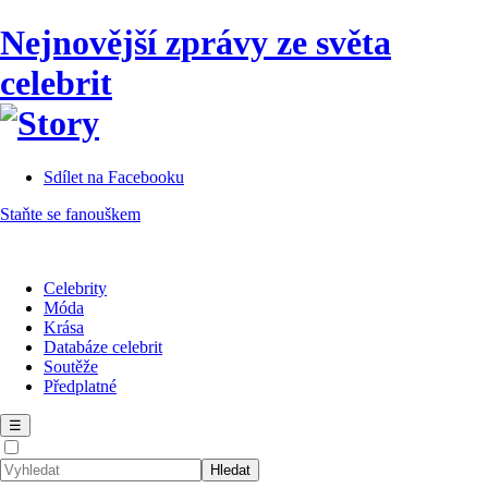
Nejnovější zprávy ze světa
celebrit
Sdílet na Facebooku
Staňte se fanouškem
Celebrity
Móda
Krása
Databáze celebrit
Soutěže
Předplatné
☰