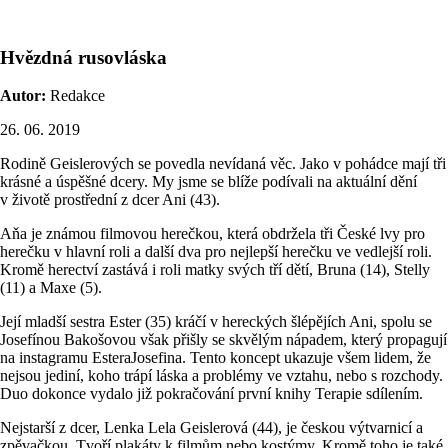
Hvězdná rusovláska
Autor:
Redakce
26. 06. 2019
Rodině Geislerových se povedla nevídaná věc. Jako v pohádce mají tři
krásné a úspěšné dcery. My jsme se blíže podívali na aktuální dění
v životě prostřední z dcer Ani (43).
Aňa je známou filmovou herečkou, která obdržela tři České lvy pro
herečku v hlavní roli a další dva pro nejlepší herečku ve vedlejší roli.
Kromě herectví zastává i roli matky svých tří dětí, Bruna (14), Stelly
(11) a Maxe (5).
Její mladší sestra Ester (35) kráčí v hereckých šlépějích Ani, spolu se
Josefínou Bakošovou však přišly se skvělým nápadem, který propagují
na instagramu EsteraJosefina. Tento koncept ukazuje všem lidem, že
nejsou jediní, koho trápí láska a problémy ve vztahu, nebo s rozchody.
Duo dokonce vydalo již pokračování první knihy Terapie sdílením.
Nejstarší z dcer, Lenka Lela Geislerová (44), je českou výtvarnicí a
zpěvačkou. Tvoří plakáty k filmům nebo kostýmy. Kromě toho je také