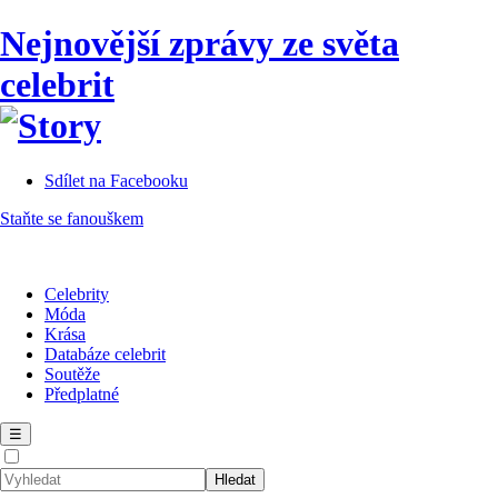
Nejnovější zprávy ze světa
celebrit
Sdílet na Facebooku
Staňte se fanouškem
Celebrity
Móda
Krása
Databáze celebrit
Soutěže
Předplatné
☰