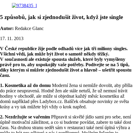
5 způsobů, jak si zjednodušit život, když jste single
Autor:
Redakce Glanc
17. 11. 2013
V České republice žije podle odhadů více jak tři miliony singles.
Všichni vědí, jak může být život o samotě někdy těžký.
V současnosti ale existuje spousta služeb, které byly vymyšleny
právě pro to, aby uspokojily vaše potřeby. Podívejte se na 5 tipů,
díky kterým si můžete zjednodušit život a hlavně – ušetřit spoustu
času.
1. Kosmetika až do domu
Moderní žena si nemůže dovolit, aby přišla
do práce neupravená. Hodně žen ale stále netuší, že už nemusí trávit
hodiny v obchodě, ale může si objednat každý měsíc kosmetiku až
domů například přes Ladybox.cz. Balíček obsahuje novinky ze světa
krásy a vy tak můžete být vždy o krok napřed.
2. Nezdržujte se vařením
Připravit si skvělé jídlo sami pro sebe, není
úplně motivační záležitost, a co si budeme povídat, zabere to také dost
času. Na druhou stranu sedět sám v restauraci také není úplná výhra a
může to být pro některé z nás i nepříjemné. Ideálním řešením je