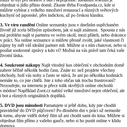
objednat si jídlo přímo domů. Zkuste třeba Foodpanda.cz, kde si
můžete vybírat z velkého množství restaurací a různých světových
kuchyní od japonské, přes indickou, až po českou klasiku.
3. Ve víru randění
Online seznamky jsou v dnešním uspěchaném
životě již zcela běžným způsobem, jak si najít známost. Spousta z nás
má problém najít si partnera ve svém okolí, mezi přáteli, nebo dokonce
v práci. Na online seznamce si můžete přesně zvolit, jaké vlastnosti či
zájmy by měl váš ideální partner mít. Můžete si s ním chatovat, nebo si
posílat soukromé zprávy a kdo ví? Možná na vás právě tam čeká vaše
životní láska.
4. Soukromé nákupy
Najít vhodný kus oblečení v obchodním domě
zabere běžně několik hodin času. Znáte to: než projdete všechny
obchody, bolí vás nohy a často se stává, že ani po několika hodinách
nemáte to, co jste chtěli. Jste z toho občas tak trochu frustrovaní?
Nezoufejte, na internetu je přece tolik skvělých online obchodů
s módou! Například Zoot.cz nabízí velké množství nejen oblečení, ale
i bot a různých originálních doplňků.
5. DVD jsou minulostí
Pamatujete si ještě dobu, kdy jste chodili
pravidelně do DVD půjčoven? Po dlouhém dni v práci už nemusíte
k tomu, abyste viděli dobrý film už ani chodit sami do kina. Můžete si
objednat film přímo z vašeho gauče, nebo si ho pustit online v klidu
domova.