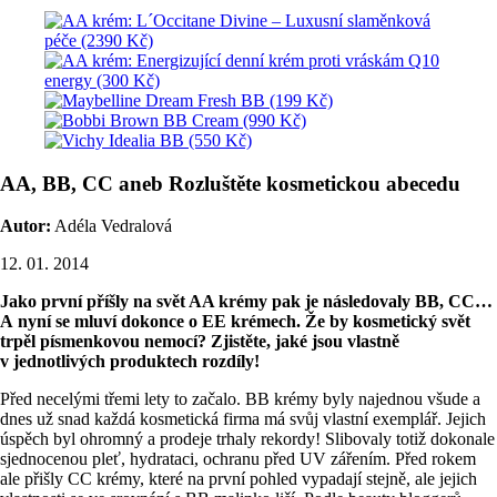
AA, BB, CC aneb Rozluštěte kosmetickou abecedu
Autor:
Adéla Vedralová
12. 01. 2014
Jako první příšly na svět AA krémy pak je následovaly BB, CC…
A nyní se mluví dokonce o EE krémech. Že by kosmetický svět
trpěl písmenkovou nemocí? Zjistěte, jaké jsou vlastně
v jednotlivých produktech rozdíly!
Před necelými třemi lety to začalo. BB krémy byly najednou všude a
dnes už snad každá kosmetická firma má svůj vlastní exemplář. Jejich
úspěch byl ohromný a prodeje trhaly rekordy! Slibovaly totiž dokonale
sjednocenou pleť, hydrataci, ochranu před UV zářením. Před rokem
ale přišly CC krémy, které na první pohled vypadají stejně, ale jejich