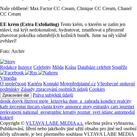
Naše oblíbené: Max Factor CC Cream, Clinique CC Cream, Chanel
CC Cream
EE krém (Extra Exfoliating)
Tento krém, o kterém se zatím jen
mluví, má krýt nedokonalosti, hydratovat, zmatňovat a přirozeně
zbavovat pokožku odumřelých kožních buněk. Jsme na něj vážně
zvědaví!
Foto: Archiv
Redakce
Inzerce
Celebrity
Móda
Krása
Databáze celebrit
Soutěže
Vlmedia
O společnosti
Kariéra
Kontakt
Mojepředplatné.cz
Všeobecné smluvní
podmínky
Zásady zpracování osobních údajů
Cookies
Práva subjektů údajů
Zpracování dat
denik
dotyk
fitzivot
moje_krizovka
dum_a_zahrada
kondice
realcity
kafe
ireceptar
tipcars
vlasta
kvety
annonce
story
estranky
cars
igurmet
prekvapeni
national_geographic
kreativ
poznat_svet
iglanc
automodul
koktejl
Copyright ©
VLTAVA LABE MEDIA a.s.
všechna práva vyhrazena.
Publikování, šíření nebo jakékoliv jiné užití obsahu pro jiné než osobní
účely uživatele, je bez písemného souhlasu VLTAVA LABE MEDIA