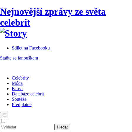
Nejnovější zprávy ze světa
celebrit
Sdílet na Facebooku
Staňte se fanouškem
Celebrity
Móda
Krása
Databáze celebrit
Soutěže
Předplatné
☰