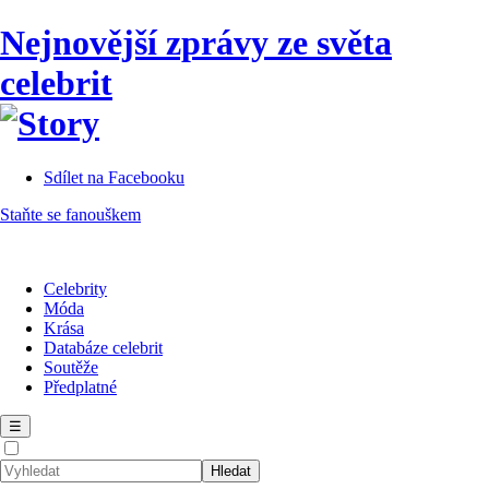
Nejnovější zprávy ze světa
celebrit
Sdílet na Facebooku
Staňte se fanouškem
Celebrity
Móda
Krása
Databáze celebrit
Soutěže
Předplatné
☰