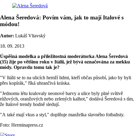
Alena Šeredová: Povím vám, jak to mají Italové s
módou!
Autor:
Lukáš Vltavský
18. 09. 2013
Úspěšná modelka a příležitostná moderátorka Alena Šeredová
(35) žije po většinu roku v Itálii, jež bývá označována za mekku
módy. Opravdu tomu tak je?
"V Itálii se to na ulicích hemží lidmi, kteří občas působí, jako by byli
přes kopírák," říká uhrančivá kráska.
"Jednomu létu kralovaly neonové barvy a ulice byly plné svítivě
růžových, oranžových nebo zelených kalhot," dodává Šeredová s tím,
že Italové trendy hodně sledují.
"A také mají vkus a styl," doplňuje manželka slavného fotbalisty.
Foto: Herminapress.cz