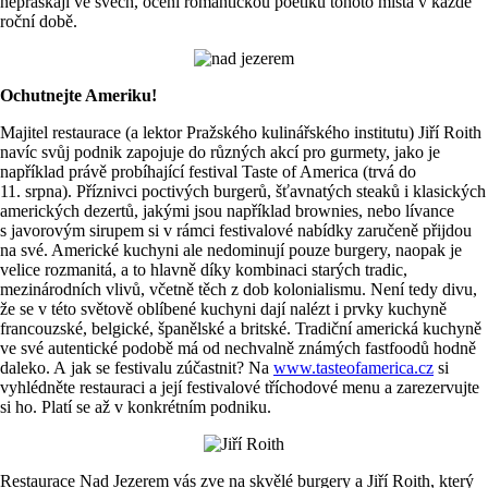
nepraskají ve švech, ocení romantickou poetiku tohoto místa v každé
roční době.
Ochutnejte Ameriku!
Majitel restaurace (a lektor Pražského kulinářského institutu) Jiří Roith
navíc svůj podnik zapojuje do různých akcí pro gurmety, jako je
například právě probíhající festival Taste of America (trvá do
11. srpna). Příznivci poctivých burgerů, šťavnatých steaků i klasických
amerických dezertů, jakými jsou například brownies, nebo lívance
s javorovým sirupem si v rámci festivalové nabídky zaručeně přijdou
na své. Americké kuchyni ale nedominují pouze burgery, naopak je
velice rozmanitá, a to hlavně díky kombinaci starých tradic,
mezinárodních vlivů, včetně těch z dob kolonialismu. Není tedy divu,
že se v této světově oblíbené kuchyni dají nalézt i prvky kuchyně
francouzské, belgické, španělské a britské. Tradiční americká kuchyně
ve své autentické podobě má od nechvalně známých fastfoodů hodně
daleko. A jak se festivalu zúčastnit? Na
www.tasteofamerica.cz
si
vyhlédněte restauraci a její festivalové tříchodové menu a zarezervujte
si ho. Platí se až v konkrétním podniku.
Restaurace Nad Jezerem vás zve na skvělé burgery a Jiří Roith, který