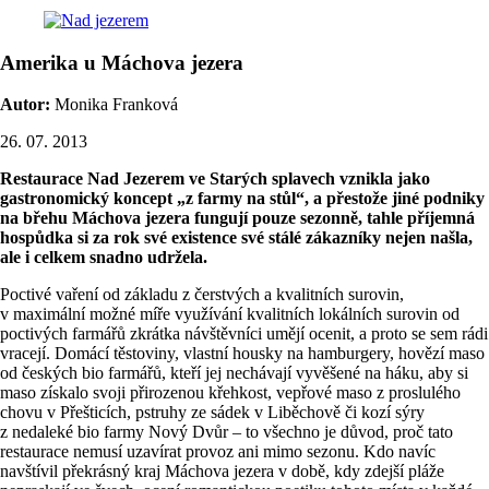
Amerika u Máchova jezera
Autor:
Monika Franková
26. 07. 2013
Restaurace Nad Jezerem ve Starých splavech vznikla jako
gastronomický koncept „z farmy na stůl“, a přestože jiné podniky
na břehu Máchova jezera fungují pouze sezonně, tahle příjemná
hospůdka si za rok své existence své stálé zákazníky nejen našla,
ale i celkem snadno udržela.
Poctivé vaření od základu z čerstvých a kvalitních surovin,
v maximální možné míře využívání kvalitních lokálních surovin od
poctivých farmářů zkrátka návštěvníci umějí ocenit, a proto se sem rádi
vracejí. Domácí těstoviny, vlastní housky na hamburgery, hovězí maso
od českých bio farmářů, kteří jej nechávají vyvěšené na háku, aby si
maso získalo svoji přirozenou křehkost, vepřové maso z proslulého
chovu v Přešticích, pstruhy ze sádek v Liběchově či kozí sýry
z nedaleké bio farmy Nový Dvůr – to všechno je důvod, proč tato
restaurace nemusí uzavírat provoz ani mimo sezonu. Kdo navíc
navštívil překrásný kraj Máchova jezera v době, kdy zdejší pláže