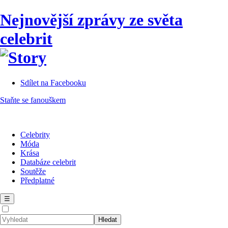
Nejnovější zprávy ze světa
celebrit
Sdílet na Facebooku
Staňte se fanouškem
Celebrity
Móda
Krása
Databáze celebrit
Soutěže
Předplatné
☰