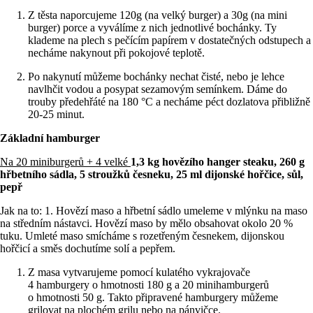
Z těsta naporcujeme 120g (na velký burger) a 30g (na mini
burger) porce a vyválíme z nich jednotlivé bochánky. Ty
klademe na plech s pečícím papírem v dostatečných odstupech a
necháme nakynout při pokojové teplotě.
Po nakynutí můžeme bochánky nechat čisté, nebo je lehce
navlhčit vodou a posypat sezamovým semínkem. Dáme do
trouby předehřáté na 180 °C a necháme péct dozlatova přibližně
20-25 minut.
Základní hamburger
Na 20 miniburgerů + 4 velké
1,3 kg hovězího hanger steaku, 260 g
hřbetního sádla, 5 stroužků česneku, 25 ml dijonské hořčice, sůl,
pepř
Jak na to: 1. Hovězí maso a hřbetní sádlo umeleme v mlýnku na maso
na středním nástavci. Hovězí maso by mělo obsahovat okolo 20 %
tuku. Umleté maso smícháme s rozetřeným česnekem, dijonskou
hořčicí a směs dochutíme solí a pepřem.
Z masa vytvarujeme pomocí kulatého vykrajovače
4 hamburgery o hmotnosti 180 g a 20 minihamburgerů
o hmotnosti 50 g. Takto připravené hamburgery můžeme
grilovat na plochém grilu nebo na pánvičce.