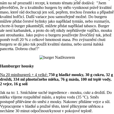
nám na ně prozradil i recept, k tomuto tématu ještě dodává: "Jsem
přesvědčen, že u kvalitního burgeru by mělo vyniknout právě kvalitní
maso, které rád dochucuji jen solí, pepřem, trochou česneku a případně
kvalitní hořčicí. Další variace jsou samozřejmě možné. Do burgeru
můžete přidat čerstvé bylinky jako například tymián, nebo rozmarýn,
chcete-li burger pikantnější, můžete přidat například tabasco. Burger
ale není karbanátek, a proto do něj nikdy nepřidávejte vajíčko, mouku
ani strouhanku. Jako pojivo u burgeru používejte živočišný tuk, jehož
poměr tvoří 20 % z celkové hmotnosti masa. Pro zvýraznění chuti
burgeru se dá jako tuk použít kvalitní slanina, nebo uzená italská
pancetta. Dobrou chuť!"
Hamburger housky
Na 20 miniburgerů + 4 velké:
750 g hladké mouky, 30 g cukru, 32 g
droždí, 334 ml plnotučného mléka, 76 g másla, 100 ml teplé vody,
2 vejce, 16 g soli
Jak na to: 1. Smícháme suché ingredience - mouku, cukr a droždí. Do
mléka vlijeme rozpuštěné máslo, a teplou vodu (35 °C). Směs
postupně přiléváme do směsi z mouky. Nakonec přidáme vejce a sůl.
Vypracujeme v hladké a pružné těsto, které přikryjeme utěrkou a
necháme 30 minut odpočinout/kynout v pokojové teplotě.