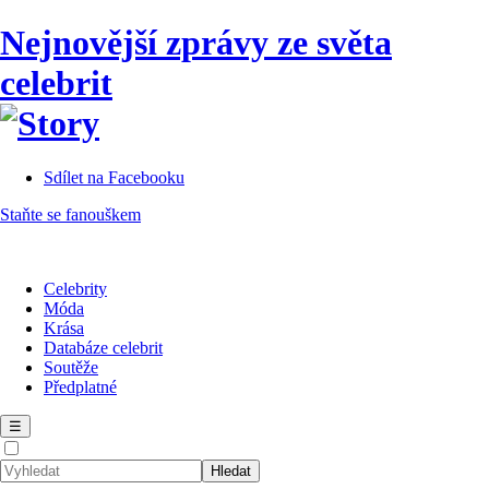
Nejnovější zprávy ze světa
celebrit
Sdílet na Facebooku
Staňte se fanouškem
Celebrity
Móda
Krása
Databáze celebrit
Soutěže
Předplatné
☰