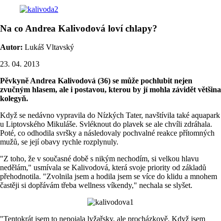
Na co Andrea Kalivodová loví chlapy?
Autor:
Lukáš Vltavský
23. 04. 2013
Pěvkyně Andrea Kalivodová (36) se může pochlubit nejen
zvučným hlasem, ale i postavou, kterou by jí mohla závidět většina
kolegyň.
Když se nedávno vypravila do Nízkých Tater, navštívila také aquapark
u Liptovského Mikuláše. Svléknout do plavek se ale chvíli zdráhala.
Poté, co odhodila svršky a následovaly pochvalné reakce přítomných
mužů, se její obavy rychle rozplynuly.
"Z toho, že v současné době s nikým nechodím, si velkou hlavu
nedělám," usmívala se Kalivodová, která svoje priority od základů
přehodnotila. "Zvolnila jsem a hodila jsem se více do klidu a mnohem
častěji si dopřávám třeba wellness víkendy," nechala se slyšet.
"Tentokrát jsem to nepojala lyžařsky, ale procházkově. Když jsem