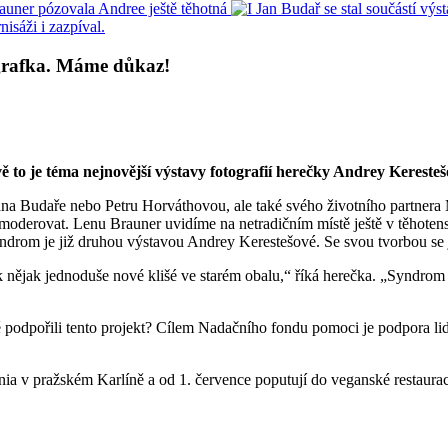
tografka. Máme důkaz!
ě to je téma nejnovější výstavy fotografií herečky Andrey Kerest
na Budaře nebo Petru Horváthovou, ale také svého životního partnera 
ž moderovat. Lenu Brauner uvidíme na netradičním místě ještě v těhoten
yndrom je již druhou výstavou Andrey Kerestešové. Se svou tvorbou se j
k nějak jednoduše nové klišé ve starém obalu,“ říká herečka. „Syndrom v
ě podpořili tento projekt? Cílem Nadačního fondu pomoci je podpora l
nia v pražském Karlíně a od 1. července poputují do veganské restaura