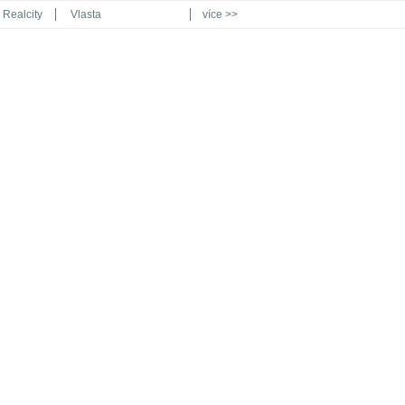
Realcity
Vlasta
více >>
Automodul.cz
Poznat svět