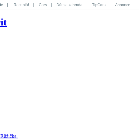
fe
iReceptář
Cars
Dům a zahrada
TipCars
Annonce
Květy
Překvapení
iGurmet
eStránky
Kreativ
iGlanc
it