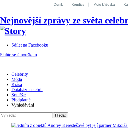
Deník
Kondice
Moje křížovka
Ka
National Geographic
Dotyk
Story
Nejnovější zprávy ze světa celebr
Koktejl
Sdílet na Facebooku
Staňte se fanouškem
Celebrity
Móda
Krása
Databáze celebrit
Soutěže
Předplatné
Vyhledávání