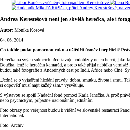
Andrea Kerestešová není jen skvělá herečka, ale i fo
Autor:
Monika Kosová
04. 06. 2014
Co takhle podat pomocnou ruku a uštědřit úsměv i nepříteli? Práv
Herečka na svých snímcích představuje podobizny nejen herců, jako Ja
Boučka, jenž je hereččin kamarád, a proto také přijal nabídku vernisá
budou také fotografie z Andreiných cest po Indii, Africe nebo Číně. S
„Jedná se o vyjádření hledání pravdy, dobra, smutku, života i smrti. Ta
si odpověď musí najít každý sám.“ vysvětluje.
S výstavou se spojil Nadační fond pomoci Karla Janečka. A proč práv
nebo psychickým, případně iracionálním jednáním.
Foto obrazy pro veřejnost budou k vidění ve slovenské restauraci Pano
International.
Foto: Archiv