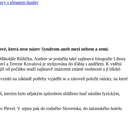
ešové, která nese název Syndrom aneb mezi nebem a zemí.
Mikoláše Růžičku. Andree se podařila také zajímavá fotografie Libora
ství a Terezie Kovalová je stylizována do ďábla s andělem. K vidění
iž od počátku snaží zajímavě znázornit známé osobnosti a jí blízké.
znikl na základě potřeby vyjádřit se a zároveň položit otázky, na které
idí, kterým bylo nějakým způsobem ublíženo buď násilím fyzickým,
ce Plevel. V srpnu pak do rodného Slovenska, do tatranského hotelu