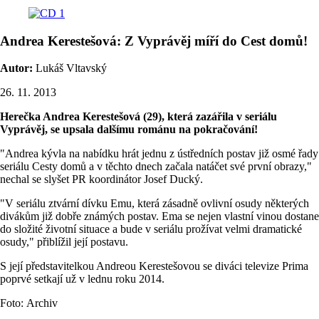
Andrea Kerestešová: Z Vyprávěj míří do Cest domů!
Autor:
Lukáš Vltavský
26. 11. 2013
Herečka Andrea Kerestešová (29), která zazářila v seriálu
Vyprávěj, se upsala dalšímu románu na pokračování!
"Andrea kývla na nabídku hrát jednu z ústředních postav již osmé řady
seriálu Cesty domů a v těchto dnech začala natáčet své první obrazy,"
nechal se slyšet PR koordinátor Josef Ducký.
"V seriálu ztvární dívku Emu, která zásadně ovlivní osudy některých
divákům již dobře známých postav. Ema se nejen vlastní vinou dostane
do složité životní situace a bude v seriálu prožívat velmi dramatické
osudy," přiblížil její postavu.
S její představitelkou Andreou Kerestešovou se diváci televize Prima
poprvé setkají už v lednu roku 2014.
Foto: Archiv