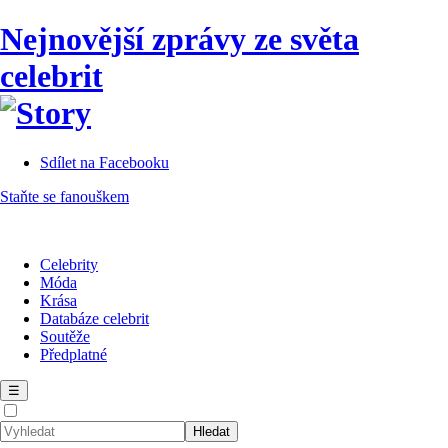
Nejnovější zprávy ze světa
celebrit
Sdílet na Facebooku
Staňte se fanouškem
Celebrity
Móda
Krása
Databáze celebrit
Soutěže
Předplatné
☰