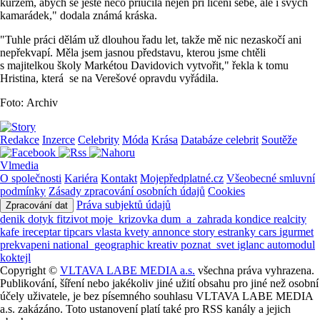
kurzem, abych se ještě něco přiučila nejen při líčení sebe, ale i svých
kamarádek," dodala známá kráska.
"Tuhle práci dělám už dlouhou řadu let, takže mě nic nezaskočí ani
nepřekvapí. Měla jsem jasnou představu, kterou jsme chtěli
s majitelkou školy Markétou Davidovich vytvořit," řekla k tomu
Hristina, která se na Verešové opravdu vyřádila.
Foto: Archiv
Redakce
Inzerce
Celebrity
Móda
Krása
Databáze celebrit
Soutěže
Vlmedia
O společnosti
Kariéra
Kontakt
Mojepředplatné.cz
Všeobecné smluvní
podmínky
Zásady zpracování osobních údajů
Cookies
Práva subjektů údajů
Zpracování dat
denik
dotyk
fitzivot
moje_krizovka
dum_a_zahrada
kondice
realcity
kafe
ireceptar
tipcars
vlasta
kvety
annonce
story
estranky
cars
igurmet
prekvapeni
national_geographic
kreativ
poznat_svet
iglanc
automodul
koktejl
Copyright ©
VLTAVA LABE MEDIA a.s.
všechna práva vyhrazena.
Publikování, šíření nebo jakékoliv jiné užití obsahu pro jiné než osobní
účely uživatele, je bez písemného souhlasu VLTAVA LABE MEDIA
a.s. zakázáno. Toto ustanovení platí také pro RSS kanály a jejich