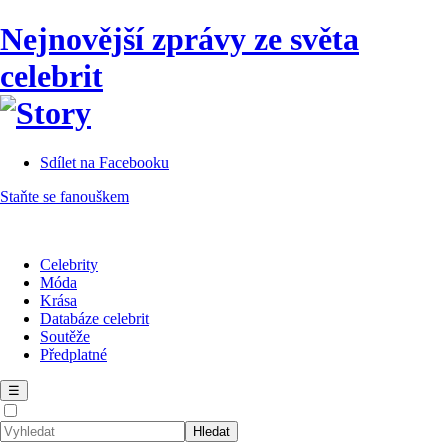
Nejnovější zprávy ze světa
celebrit
Sdílet na Facebooku
Staňte se fanouškem
Celebrity
Móda
Krása
Databáze celebrit
Soutěže
Předplatné
☰