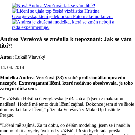
Andrea Verešová se změnila k nepoznání: Jak se vám
líbí?!
Autor:
Lukáš Vltavský
14. 04. 2014
Modelka Andrea Verešová (33) v sobě profesionálku opravdu
nezapře. Extravagantní líčení, které nedávno absolvovala, je toho
zářným důkazem.
"Vizážistka Hristina Georgievska je úžasná a já jsem z make-upu
nadšená. Hodně mě tento druh líčení zajímá. Dokonce jsem si ve škole
domluvila i kurz líčení," přiznala Verešová v Make Up Institute
Prague.
"Líčení mě zajímá. Za tu dobu, co dělám modeling, jsem se i naučila
mnoho triků a vychytávek od vizážistů. Přesto bych ráda prošla