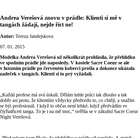
Andrea Verešová znovu v prádle: Klienti si mě v
tangách žádají, nejde říct ne!
Autor:
Tereza Jandejskova
07. 01. 2015
Modelka Andrea Verešová už několikrát prohlásila, že přehlídku
ve spodním prádle jde naposledy. V kostele Sacre Coeur se ale
v luxuním prádle po červeném koberci prošla a dokonce ukázala
zadeček v tangách. Klienti si to prý vyžádali.
„Každá profese má svá úskalí. Dělám tuhle práci tak dlouho a tak
dobře asi proto, že klientům vždycky předvedu to, co chtějí, a snažím
se být profesionál. I když to občas není lehké, když předvádím ve
čtyřiatřiceti tanga. To je i na mě moc,“ svěřila se v zákulisí Sacre Coeur
Night Verešová.
„Před rokem jsem říkala, že přehlídku v prádle už nepůjdu. A stejně