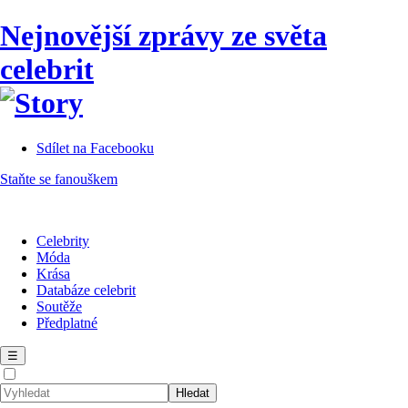
Nejnovější zprávy ze světa
celebrit
Sdílet na Facebooku
Staňte se fanouškem
Celebrity
Móda
Krása
Databáze celebrit
Soutěže
Předplatné
☰