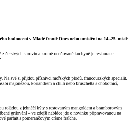
ého hodnocení v Mladé frontě Dnes nebo umístění na 14.-25. místě
ě z čerstvých surovin a kromě oceňované kuchyně je restaurace
e.
a své si přijdou příznivci mořských plodů, francouzských specialit,
abi majonézou, koriandrem a chilli nebo bruschetta s chobotnicí,
nou roládou z jehněčí kýty s restovaným mangoldem a bramborovým
íbené grilování – ve zdejší nabídce jde o novinku připravovanou na
kové parfait s pomerančovým crème fraîche.