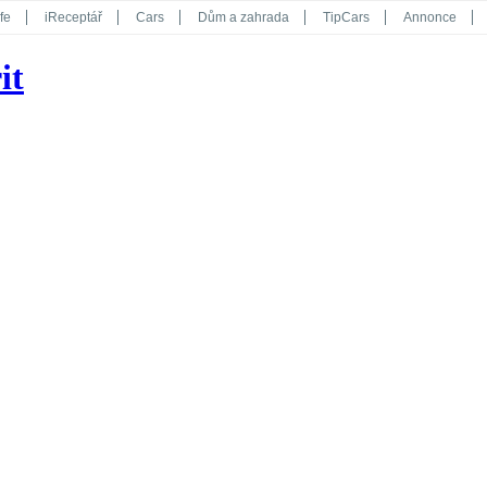
fe
iReceptář
Cars
Dům a zahrada
TipCars
Annonce
Květy
Překvapení
iGurmet
eStránky
Kreativ
iGlanc
it