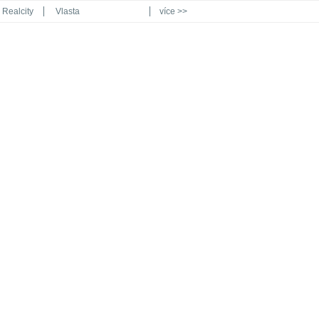
Realcity
Vlasta
více >>
Automodul.cz
Poznat svět