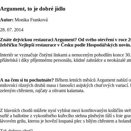
Argument, to je dobré jídlo
Autor:
Monika Franková
28. 07. 2014
Znáte dejvickou restauraci Argument? Od svého otevření v roce 2
žebříčku Nejlepší restaurace v Česku podle Hospodářských novin. 
Interiér se vyznačuje čistými linkami a nenuceným pohodlím konce 30.
příátelská i díky příjemnému personálu, klidné zahrádce a neokázalé at
A na čem si tu pochutnáte?
Během letních měsíců Argument nabízí ob
milovníci různých druhů masa i fanoušci asijských chuťových variací. 
zeleným chřestem, rajčaty a olivami kalamata.
Z hlavních chodů můžete nyní vybírat mezi konfitovaným králičím s
suflé a ballotine z vykostěného kuřecího stehna plněným fáší s foie g
lávovém grilu, kterou je hovězí loupaná plec s bílým chřestem a hola
Tak dobrou chuť!