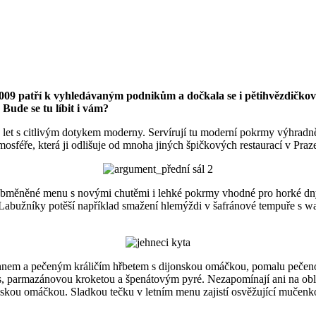
009 patří k vyhledávaným podnikům a dočkala se i pětihvězdičkov
Bude se tu líbit i vám?
 let s citlivým dotykem moderny. Servírují tu moderní pokrmy výhradn
mosféře, která ji odlišuje od mnoha jiných špičkových restaurací v Praz
měněné menu s novými chutěmi i lehké pokrmy vhodné pro horké dny. N
Labužníky potěší například smažení hlemýždi v šafránové tempuře s was
tehnem a pečeným králičím hřbetem s dijonskou omáčkou, pomalu peče
ras, parmazánovou kroketou a špenátovým pyré. Nezapomínají ani na obl
ndskou omáčkou. Sladkou tečku v letním menu zajistí osvěžující mučen