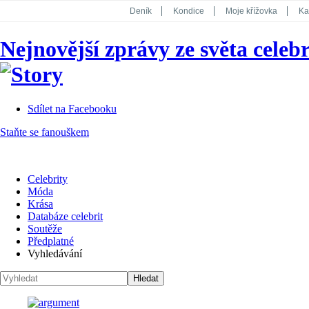
Deník
Kondice
Moje křížovka
Ka
National Geographic
Dotyk
Story
Nejnovější zprávy ze světa celebr
Koktejl
Sdílet na Facebooku
Staňte se fanouškem
Celebrity
Móda
Krása
Databáze celebrit
Soutěže
Předplatné
Vyhledávání