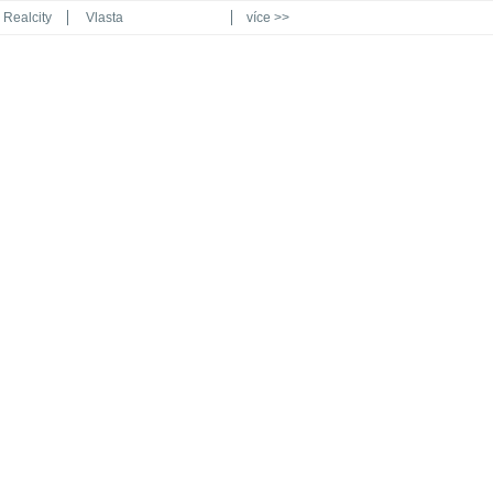
Realcity
Vlasta
více >>
Automodul.cz
Poznat svět