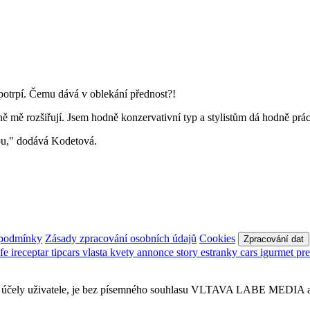
otrpí. Čemu dává v oblekání přednost?!
ě mě rozšiřují. Jsem hodně konzervativní typ a stylistům dá hodně prác
nou," dodává Kodetová.
 podmínky
Zásady zpracování osobních údajů
Cookies
Zpracování dat
afe
ireceptar
tipcars
vlasta
kvety
annonce
story
estranky
cars
igurmet
pr
obní účely uživatele, je bez písemného souhlasu VLTAVA LABE MEDIA a.s