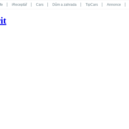
fe
iReceptář
Cars
Dům a zahrada
TipCars
Annonce
Květy
Překvapení
iGurmet
eStránky
Kreativ
iGlanc
it