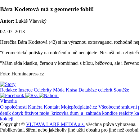
Bára Kodetová má z geometrie fobii!
Autor:
Lukáš Vltavský
02. 07. 2013
Herečka Bára Kodetová (42) si na výraznou extravaganci rozhodně nep
"Geometrické potisky na oblečení u mě nenajdete. Nesluší mi a zbytečn
"Mám ráda klasiku, černou v kombinaci s bílou, béžovou, ale i červe
Foto: Herminapress.cz
Redakce
Inzerce
Celebrity
Móda
Krása
Databáze celebrit
Soutěže
Vlmedia
O společnosti
Kariéra
Kontakt
Mojepředplatné.cz
Všeobecné smluvní
denik
dotyk
fitzivot
moje_krizovka
dum_a_zahrada
kondice
realcity
k
koktejl
Copyright ©
VLTAVA LABE MEDIA a.s.
všechna práva vyhrazena.
Publikování, šíření nebo jakékoliv jiné užití obsahu pro jiné než os