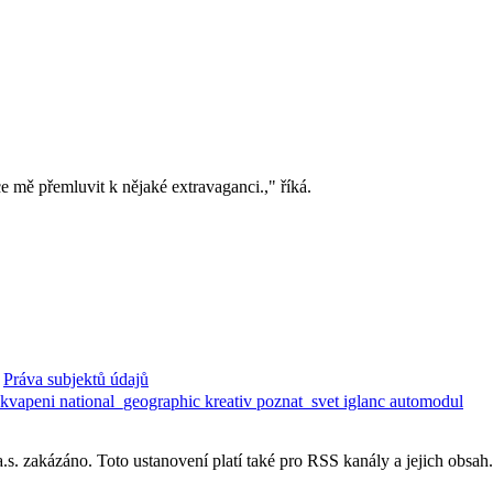
e mě přemluvit k nějaké extravaganci.," říká.
Práva subjektů údajů
ekvapeni
national_geographic
kreativ
poznat_svet
iglanc
automodul
. zakázáno. Toto ustanovení platí také pro RSS kanály a jejich obsah.