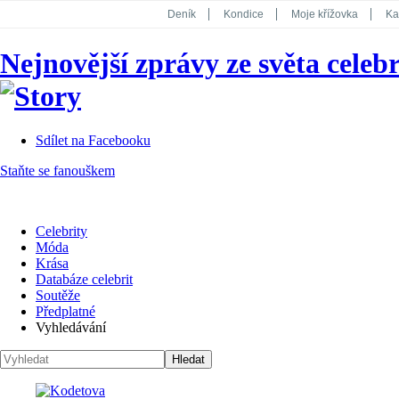
Deník
Kondice
Moje křížovka
Ka
National Geographic
Dotyk
Story
Nejnovější zprávy ze světa celebr
Koktejl
Sdílet na Facebooku
Staňte se fanouškem
Celebrity
Móda
Krása
Databáze celebrit
Soutěže
Předplatné
Vyhledávání