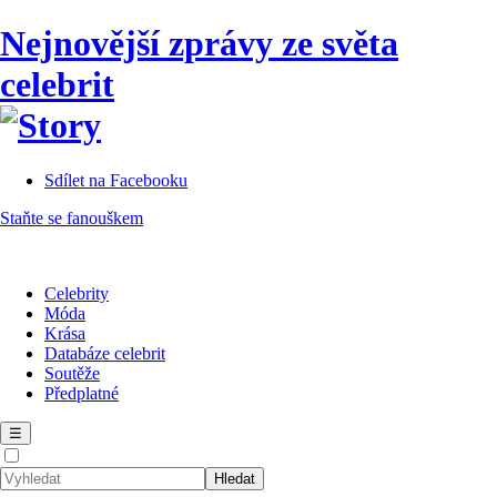
Nejnovější zprávy ze světa
celebrit
Sdílet na Facebooku
Staňte se fanouškem
Celebrity
Móda
Krása
Databáze celebrit
Soutěže
Předplatné
☰