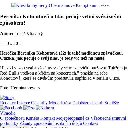
Berenika Kohoutová o hlas pečuje velmi svérázným
způsobem!
Autor:
Lukáš Vltavský
11. 05. 2013
Herečka Berenika Kohoutová (22) je také nadšenou zpěvačkou.
Otázka, jak pečuje o svůj hlas, je tedy víc než na místě.
Hlasivky jsou sval a všechny svaly se musí cvičit, otužovat. Takže piju
Red Bull s vodkou a křičím na koncertech," práskla na sebe
Kohoutová, která se divákům představila například v seriálu Ulice.
Foto: Herminapress.cz
Redakce
Inzerce
Celebrity
Móda
Krása
Databáze celebrit
Soutěže
Vlmedia
O společnosti
Kariéra
Kontakt
Mojepředplatné.cz
Všeobecné smluvní
podmínky
Zásady zpracování osobních údajů
Cookies