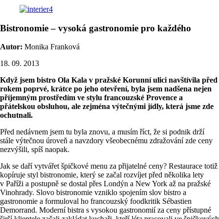
Bistronomie – vysoká gastronomie pro každého
Autor:
Monika Franková
18. 09. 2013
Když jsem bistro Ola Kala v pražské Korunní ulici navštívila před
rokem poprvé, krátce po jeho otevření, byla jsem nadšena nejen
příjemným prostředím ve stylu francouzské Provence a
přátelskou obsluhou, ale zejména výtečnými jídly, která jsme zde
ochutnali.
Před nedávnem jsem tu byla znovu, a musím říct, že si podnik drží
stále výtečnou úroveň a navzdory všeobecnému zdražování zde ceny
nezvýšili, spíš naopak.
Jak se daří vytvářet špičkové menu za přijatelné ceny? Restaurace totiž
kopíruje styl bistronomie, který se začal rozvíjet před několika lety
v Paříži a postupně se dostal přes Londýn a New York až na pražské
Vinohrady. Slovo bistronomie vzniklo spojením slov bistro a
gastronomie a formuloval ho francouzský foodkritik Sébastien
Demorrand. Moderní bistra s vysokou gastronomií za ceny přístupné
širší klientele začali zakládat kuchaři, kteří léta pracovali ve špičkových