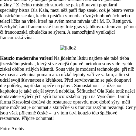
nížiny.“ Z těchto místních surovin se pak připravují populární
speciality bistra Ola Kala, mezi něž patří flap steak, což je bistro-verze
klasického steaku, kachní prsíčka v mnoha různých obměnách nebo
telecí líčka na víně, která na svém menu mívala už i M. D. Rettigová.
Nechybějí ani francouzské ikony: foie gras s jablkovo-křenovou pěnou
či francouzská cibulačka se sýrem. A samozřejmě vynikající
francouzská vína.
Kouzlo moderního vaření
Na jídelním lístku najdete ale také třeba
jizerského pstruha, který si ve zdejší úpravě metodou sous vide rychle
získal oblibu stálých klientů. Sous vide je moderní technologie, při níž
se maso a zelenina pomalu a za nízké teploty vaří ve vakuu, a tím si
udrží svoji šťavnatost a křehkost. Před servírováním se pak doupraví
dle potřeby, například opeče na pánvi. Samostatnou – a úžasnou –
kapitolou je také zdejší sýrová nabídka. Šéfkuchař Ola Kala totiž našel
dodavatele výtečných sýrů francouzského typu na Vysočině. Tamní
farma Krasolesí dodává do restaurace opravdu moc dobré sýry, měli
jsme možnost je ochutnat a skutečně si s francouzskými nezadají. Ceny
jsou však příjemně české – a v tom tkví kouzlo této špičkové
restaurace. Přijďte ochutnat!
Foto: Archiv