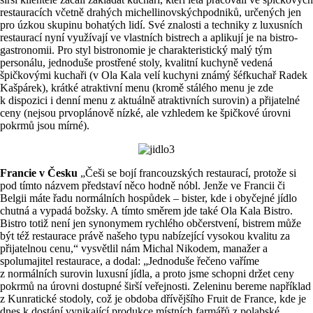
restauracích včetně drahých michellinovskýchpodniků, určených jen
pro úzkou skupinu bohatých lidí. Své znalosti a techniky z luxusních
restaurací nyní využívají ve vlastních bistrech a aplikují je na bistro-
gastronomii. Pro styl bistronomie je charakteristický malý tým
personálu, jednoduše prostřené stoly, kvalitní kuchyně vedená
špičkovými kuchaři (v Ola Kala velí kuchyni známý šéfkuchař Radek
Kašpárek), krátké atraktivní menu (kromě stálého menu je zde
k dispozici i denní menu z aktuálně atraktivních surovin) a přijatelné
ceny (nejsou prvoplánově nízké, ale vzhledem ke špičkové úrovni
pokrmů jsou mírné).
Francie v Česku
„Češi se bojí francouzských restaurací, protože si
pod tímto názvem představí něco hodně nóbl. Jenže ve Francii či
Belgii máte řadu normálních hospůdek – bister, kde i obyčejné jídlo
chutná a vypadá božsky. A tímto směrem jde také Ola Kala Bistro.
Bistro totiž není jen synonymem rychlého občerstvení, bistrem může
být též restaurace právě našeho typu nabízející vysokou kvalitu za
přijatelnou cenu,“ vysvětlil nám Michal Nikodem, manažer a
spolumajitel restaurace, a dodal: „Jednoduše řečeno vaříme
z normálních surovin luxusní jídla, a proto jsme schopni držet ceny
pokrmů na úrovni dostupné širší veřejnosti. Zeleninu bereme například
z Kunratické stodoly, což je obdoba dřívějšího Fruit de France, kde je
dnes k dostání vynikající produkce místních farmářů z polabské