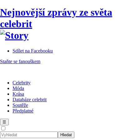
Nejnovější zprávy ze světa
celebrit
Sdílet na Facebooku
Staňte se fanouškem
Celebrity
Móda
Krása
Databáze celebrit
Soutěže
Předplatné
☰