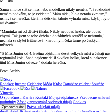
Miluška.
Sama ambice stát se miss nebo modelkou nikdy neměla. "Já rozhodně
nemám podváhu, to je evidentní. Mám ráda jídlo a nerada zvracím,"
usmívá se herečka, která na dětském táboře vyhrála miss, když jí bylo
asi dvanáct.
"Maminka mi od dětství říkala: Nikdy nebudeš hezká, ale budeš
chytrá. Tak jsem se toho držela a do žádných soutěží se nehrnula,"
nechala se slyšet Bittnerová, kterou nyní čeká turné po českých
městech.
"S Miss Junior od 4. května objíždíme deset velkých měst a čekají nás
regionální kola. Snad najdeme další skvělou holku, která si nakonec
titul Miss Junior odveze," dodala herečka.
Foto: Archiv
Redakce
Inzerce
Celebrity
Móda
Krása
Databáze celebrit
Soutěže
Vlmedia
O společnosti
Kariéra
Kontakt
Mojepředplatné.cz
Všeobecné smluvní
podmínky
Zásady zpracování osobních údajů
Cookies
Práva subjektů údajů
Zpracování dat
denik
dotyk
fitzivot
moje_krizovka
dum_a_zahrada
kondice
realcity