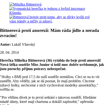
Bittnerová proti anorexii: Mám ráda jídlo a nerada
zvracím!
Autor:
Lukáš Vltavský
28. 04. 2014
Herečka Miluška Bittnerová (36) vytáhla do boje proti anorexii!
Nová šéfka soutěže Miss Junior si totiž moc dobře uvědomuje, jak
jsou poruchy příjmu potravy nebezpečné.
"Holky s BMI pod 17,5 do naší soutěže nemůžou. Chci se na to víc
zaměřit. Aby věděly, jak se dá poznat, že mají problém. Chceme
zdravý holky, nechceme z nich vychovávat modelky anorektičky,"
svěřila se.
"Pro většinu dívek je to první setkání s takovou soutěží. Hledáme
mladé dámy, které mají charisma a dokáží zapůsobit," upřesnila