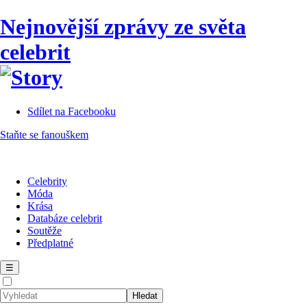
Nejnovější zprávy ze světa
celebrit
Sdílet na Facebooku
Staňte se fanouškem
Celebrity
Móda
Krása
Databáze celebrit
Soutěže
Předplatné
☰