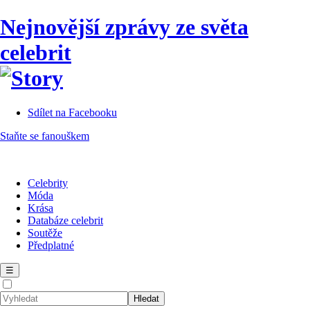
Nejnovější zprávy ze světa
celebrit
Sdílet na Facebooku
Staňte se fanouškem
Celebrity
Móda
Krása
Databáze celebrit
Soutěže
Předplatné
☰