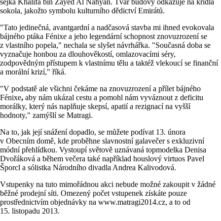
šejka Khalifa bin Zayed Al Nahyan. Tvar budovy odkazuje na křídla
sokola, jakožto symbolu kulturního dědictví Emirátů.
"Tato jedinečná, avantgardní a nadčasová stavba mi ihned evokovala
bájného ptáka Fénixe a jeho legendární schopnost znovuzrození se
z vlastního popela," nechala se slyšet návrhářka. "Současná doba se
vyznačuje honbou za dlouhověkostí, omlazovacími séry,
zodpovědným přístupem k vlastnímu tělu a taktéž vlekoucí se finanční
a morální krizí," říká.
"V podstatě ale všichni čekáme na znovuzrození a přílet bájného
Fénixe
,
aby nám ukázal cestu a pomohl nám vyváznout z deficitu
morálky, který nás naplňuje skepsí, apatií a rezignací na vyšší
hodnoty," zamýšlí se Matragi.
Na to, jak její snážení dopadlo, se můžete podívat 13. února
v Obecním domě, kde proběhne slavnostní galavečer s exkluzivní
módní přehlídkou. Vystoupí světově uznávaná topmodelka Denisa
Dvořáková a během večera také například houslový virtuos Pavel
Šporcl a sólistka Národního divadla Andrea Kalivodová.
Vstupenky na tuto mimořádnou akci nebude možné zakoupit v žádné
běžné prodejní síti. Omezený počet vstupenek získáte pouze
prostřednictvím objednávky na www.matragi2014.cz, a to od
15. listopadu 2013.