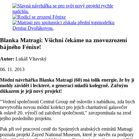
Blanka Matragi: Všichni čekáme na znovuzrození
bájného Fénixe!
Autor:
Lukáš Vltavský
06. 11. 2013
Módní návrhářka Blanka Matragi (60) má tolik energie, že by jí
mohly závidět i leckteré, o generaci mladší kolegyně. Zářným
důkazem je její nový projekt!
"Vedení společnosti Central Group mě oslovilo s nabídkou, zda bych
nevytvořila novou módní kolekci pro jejich charitativní galavečer
k oslavě 20. výročí od založení společnosti," zavzpomínala na zrod
jejího posledního projektu.
Pak při své pracovní cestě do Spojených arabských emirátů Matragi
poznala projekt Zayed National Museum, které je stavěn za podpory