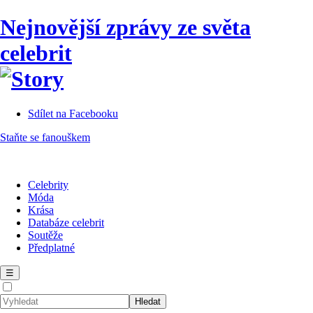
Nejnovější zprávy ze světa
celebrit
Sdílet na Facebooku
Staňte se fanouškem
Celebrity
Móda
Krása
Databáze celebrit
Soutěže
Předplatné
☰