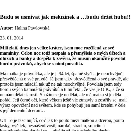
Budu se usmívat jak meluzínek a …budu držet hubu!!
Autor:
Halina Pawlowská
23. 01. 2014
Milí zlatí, dnes jen velice krátce, jsem moc rozčilená ze své
maminky. Celou noc totiž nespala a přemýšlela o mých účtech a
dluzích u banky a dospěla k závěru, že musím okamžitě povolat
hordu právníků, abych se s nimi poradila.
Má matka je právnička, ale je jí 94 let, špatně slyší a je neochvějně
přesvědčená o své pravdě. Já jsem taky přesvědčená o své pravdě, ale
protože jsem mladší, tak už ne tak neochvějně. Povolala jsem tedy
hordu svých kamarádů právníků a ti mi řekli, že vše je O.K., a že si
nemám dělat starosti. Snažím se je nedělat, ale má matka si je dělá
pořád. Její černé oči, které věkem ještě víc ztmavly a zostřily se, mají
výraz opovržení nad světem, kde se pohybují jen samí kreténi v čele
s její dementní dcerou…
Uf! To je fascinující, co? Jak to pouto mezi matkou a dcerou, pouto
lásky, výčitek, nesnášenlivosti, nároků, strachu, soucitu a
bezvýhradného dávání se… přežije až do posledního dechu…