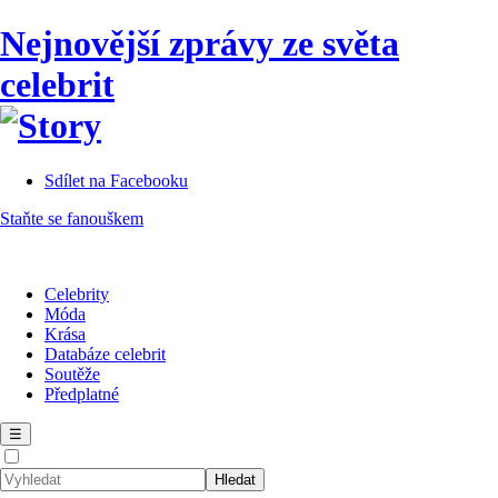
Nejnovější zprávy ze světa
celebrit
Sdílet na Facebooku
Staňte se fanouškem
Celebrity
Móda
Krása
Databáze celebrit
Soutěže
Předplatné
☰