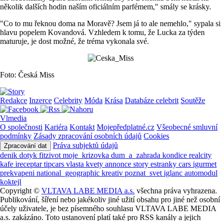
několik dalších hodin naším oficiálním parfémem," smály se krásky.
"Co to mu řeknou doma na Moravě? Jsem já to ale nemehlo," sypala si
hlavu popelem Kovandová. Vzhledem k tomu, že Lucka za týden
maturuje, je dost možné, že tréma vykonala své.
Foto: Česká Miss
Redakce
Inzerce
Celebrity
Móda
Krása
Databáze celebrit
Soutěže
Vlmedia
O společnosti
Kariéra
Kontakt
Mojepředplatné.cz
Všeobecné smluvní
podmínky
Zásady zpracování osobních údajů
Cookies
Práva subjektů údajů
Zpracování dat
denik
dotyk
fitzivot
moje_krizovka
dum_a_zahrada
kondice
realcity
kafe
ireceptar
tipcars
vlasta
kvety
annonce
story
estranky
cars
igurmet
prekvapeni
national_geographic
kreativ
poznat_svet
iglanc
automodul
koktejl
Copyright ©
VLTAVA LABE MEDIA a.s.
všechna práva vyhrazena.
Publikování, šíření nebo jakékoliv jiné užití obsahu pro jiné než osobní
účely uživatele, je bez písemného souhlasu VLTAVA LABE MEDIA
a.s. zakázáno. Toto ustanovení platí také pro RSS kanály a jejich