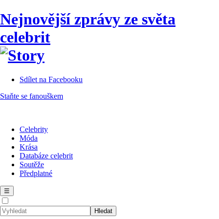
Nejnovější zprávy ze světa
celebrit
Sdílet na Facebooku
Staňte se fanouškem
Celebrity
Móda
Krása
Databáze celebrit
Soutěže
Předplatné
☰