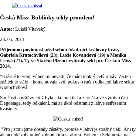
Česká Miss: Bublinky tekly proudem!
Autor:
Lukáš Vltavský
23. 05. 2013
Příjemnou povinnost před sebou úřadující královny krásy
Gabriela Kratochvílová (23), Lucie Kovandová (19) a Monika
Leová (21). Ty ve Starém Plzenci vybíraly sekt pro Českou Miss
2014.
"Krásně to voní, vůbec mi nevadí, že mám mokrý celý rukáv. Za ten
zážitek to stálo," komentovala svůj pokus o ruční odkalení lahve sektu
Kratochvílová.
Součástí návštěvy totiž byla také praktická zkouška ve výrobní části.
Degorsage, tedy odkalení, má za úkol odstranit z lahve setřesením
kvasinky.
"Pro jistotu jsme dostaly zástěry, protože v lahvi je strašný tlak. Ani ty
ale nedokázaly úplně zabránit tomu, aby se Bohemia Sekt nestal na