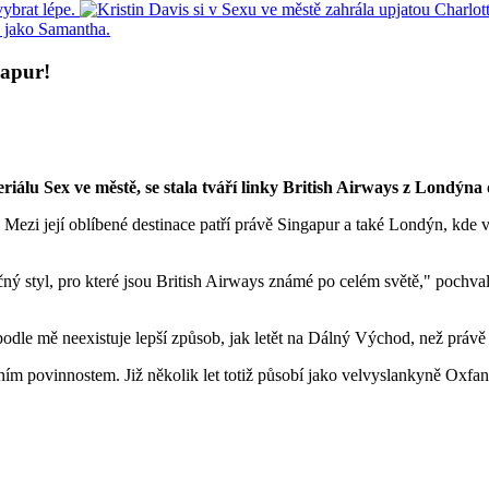
gapur!
eriálu Sex ve městě, se stala tváří linky British Airways z Londýn
Mezi její oblíbené destinace patří právě Singapur a také Londýn, kde
čný styl, pro které jsou British Airways známé po celém světě," pochval
podle mě neexistuje lepší způsob, jak letět na Dálný Východ, než práv
ivním povinnostem. Již několik let totiž působí jako velvyslankyně Oxfa