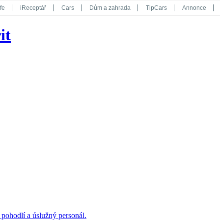
fe
iReceptář
Cars
Dům a zahrada
TipCars
Annonce
Květy
Překvapení
iGurmet
eStránky
Kreativ
iGlanc
it