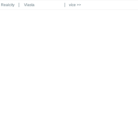
Realcity
Vlasta
více >>
Automodul.cz
Poznat svět