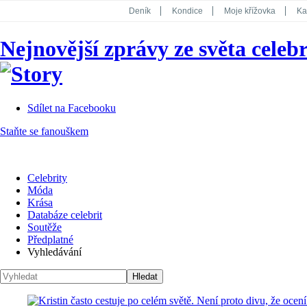
Deník
Kondice
Moje křížovka
Ka
National Geographic
Dotyk
Story
Nejnovější zprávy ze světa celebr
Koktejl
Sdílet na Facebooku
Staňte se fanouškem
Celebrity
Móda
Krása
Databáze celebrit
Soutěže
Předplatné
Vyhledávání