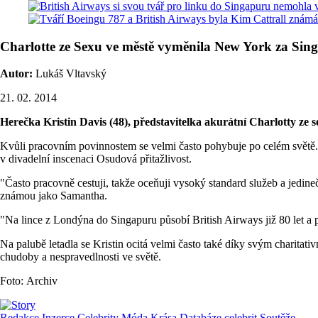
Charlotte ze Sexu ve městě vyměnila New York za Sin
Autor:
Lukáš Vltavský
21. 02. 2014
Herečka Kristin Davis (48), představitelka akurátní Charlotty ze s
Kvůli pracovním povinnostem se velmi často pohybuje po celém světě. 
v divadelní inscenaci Osudová přitažlivost.
"Často pracovně cestuji, takže oceňuji vysoký standard služeb a jedine
známou jako Samantha.
"Na lince z Londýna do Singapuru působí British Airways již 80 let a 
Na palubě letadla se Kristin ocitá velmi často také díky svým charitat
chudoby a nespravedlnosti ve světě.
Foto: Archiv
Redakce
Inzerce
Celebrity
Móda
Krása
Databáze celebrit
Soutěže