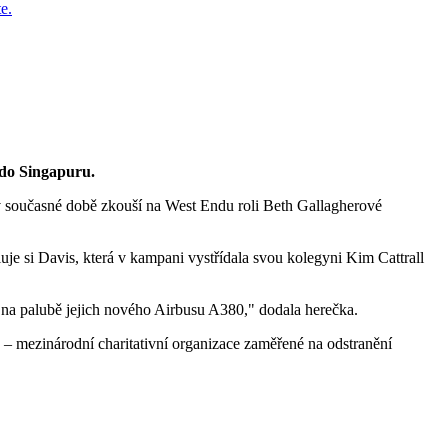
a do Singapuru.
 v současné době zkouší na West Endu roli Beth Gallagherové
uje si Davis, která v kampani vystřídala svou kolegyni Kim Cattrall
ě na palubě jejich nového Airbusu A380," dodala herečka.
n – mezinárodní charitativní organizace zaměřené na odstranění