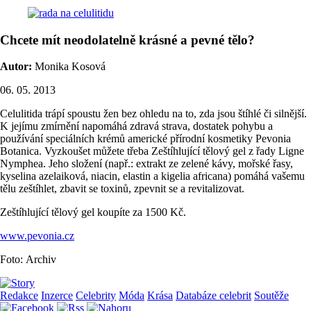
Chcete mít neodolatelně krásné a pevné tělo?
Autor:
Monika Kosová
06. 05. 2013
Celulitida trápí spoustu žen bez ohledu na to, zda jsou štíhlé či silnější.
K jejímu zmírnění napomáhá zdravá strava, dostatek pohybu a
používání speciálních krémů americké přírodní kosmetiky Pevonia
Botanica. Vyzkoušet můžete třeba Zeštíhlující tělový gel z řady Ligne
Nymphea. Jeho složení (např.: extrakt ze zelené kávy, mořské řasy,
kyselina azelaiková, niacin, elastin a kigelia africana) pomáhá vašemu
tělu zeštíhlet, zbavit se toxinů, zpevnit se a revitalizovat.
Zeštíhlující tělový gel koupíte za 1500 Kč.
www.pevonia.cz
Foto: Archiv
Redakce
Inzerce
Celebrity
Móda
Krása
Databáze celebrit
Soutěže