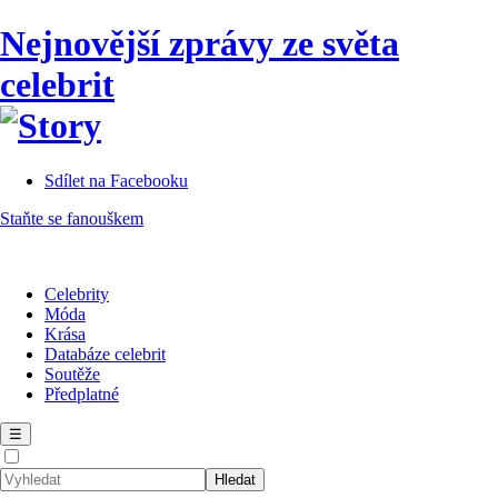
Nejnovější zprávy ze světa
celebrit
Sdílet na Facebooku
Staňte se fanouškem
Celebrity
Móda
Krása
Databáze celebrit
Soutěže
Předplatné
☰