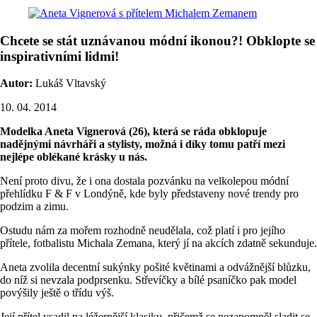
Chcete se stát uznávanou módní ikonou?! Obklopte se
inspirativními lidmi!
Autor:
Lukáš Vltavský
10. 04. 2014
Modelka Aneta Vignerová (26), která se ráda obklopuje
nadějnými návrháři a stylisty, možná i díky tomu patří mezi
nejlépe oblékané krásky u nás.
Není proto divu, že i ona dostala pozvánku na velkolepou módní
přehlídku F & F v Londýně, kde byly představeny nové trendy pro
podzim a zimu.
Ostudu nám za mořem rozhodně neudělala, což platí i pro jejího
přítele, fotbalistu Michala Zemana, který jí na akcích zdatně sekunduje.
Aneta zvolila decentní sukýnky pošité květinami a odvážnější blůzku,
do níž si nevzala podprsenku. Střevíčky a bílé psaníčko pak model
povýšily ještě o třídu výš.
Její přítel vsadil na léžernější klasiku, přičemž se nezapomněl sladit se