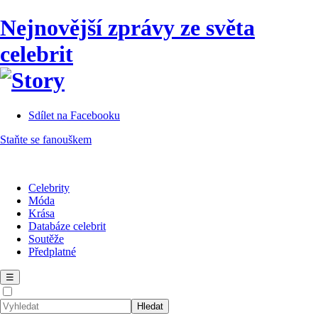
Nejnovější zprávy ze světa
celebrit
Sdílet na Facebooku
Staňte se fanouškem
Celebrity
Móda
Krása
Databáze celebrit
Soutěže
Předplatné
☰