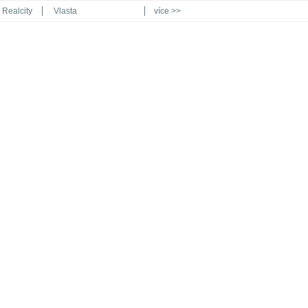
Realcity
Vlasta
více >>
Automodul.cz
Poznat svět