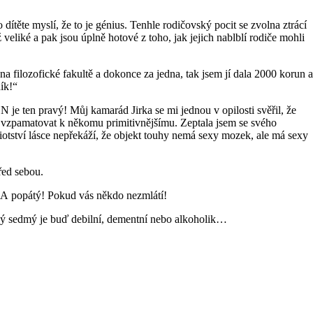
dítěte myslí, že to je génius. Tenhle rodičovský pocit se zvolna ztrácí
ž veliké a pak jsou úplně hotové z toho, jak jejich nablblí rodiče mohli
na filozofické fakultě a dokonce za jedna, tak jsem jí dala 2000 korun a
ník!“
N je ten pravý! Můj kamarád Jirka se mi jednou v opilosti svěřil, že
tě vzpamatovat k někomu primitivnějšímu. Zeptala jsem se svého
diotství lásce nepřekáží, že objekt touhy nemá sexy mozek, ale má sexy
řed sebou.
ý. A popátý! Pokud vás někdo nezmlátí!
aždý sedmý je buď debilní, dementní nebo alkoholik…