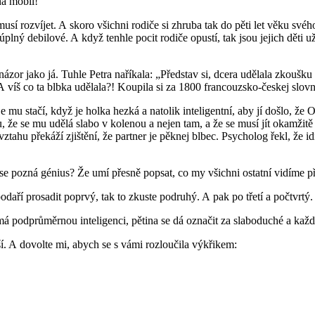
na mobil!“
í rozvíjet. A skoro všichni rodiče si zhruba tak do pěti let věku svého 
úplný debilové. A když tenhle pocit rodiče opustí, tak jsou jejich děti u
ázor jako já. Tuhle Petra naříkala: „Představ si, dcera udělala zkoušku 
‛ A víš co ta blbka udělala?! Koupila si za 1800 francouzsko-českej slov
u stačí, když je holka hezká a natolik inteligentní, aby jí došlo, že O
u, že se mu udělá slabo v kolenou a nejen tam, a že se musí jít okamži
ahu překáží zjištění, že partner je pěknej blbec. Psycholog řekl, že i
k se pozná génius? Že umí přesně popsat, co my všichni ostatní vidíme p
odaří prosadit poprvý, tak to zkuste podruhý. A pak po třetí a počtvrt
y má podprůměrnou inteligenci, pětina se dá označit za slaboduché a k
jší. A dovolte mi, abych se s vámi rozloučila výkřikem: