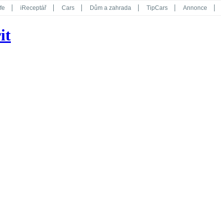
fe
iReceptář
Cars
Dům a zahrada
TipCars
Annonce
Květy
Překvapení
iGurmet
eStránky
Kreativ
iGlanc
it