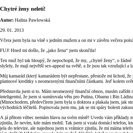
Chytré ženy neletí!
Autor:
Halina Pawlowská
29. 01. 2013
Včera jsem byla na víně s jedním mužem a on mi v závěru večera položi
FUJ! Hned mi došlo, že „jako žena“ jsem skončila!
Ten muž byl tak hloupý, že nepochopil, že my, „chytré ženy“, o žádné l
slyšely, že mají největší sex-appeal na světě, a že jsou tak vzrušující a 
Můj kamarád (který kamarádem být nepřestane, přestože mi lichotí, že j
platinové kreditky s neomezenými finančními částkami. Jeď kolem světa a
Představila jsem si to. Mám neomezený finanční obnos, musím zařídit
inteligentní, že jsem si sumírovala větu pro Putina, Obamu i Bin Ládin
(Mimochodem, předevčírem jsem byla u doktora a plakala jsem, jak stra
východních léčitelů. Popisovala jsem mu, jak se mi spáry bolesti zakus
A já přitom vůbec nemám hlavu na svém místě! Uvedu vám příklady mé t
zjistila, že nevím, kde mám mobil. Tak jsem si vzala domácí telefon, kt
jela do televize, ale najednou jsem u vrátnice zjistila, že mi máma te