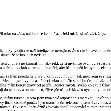
l ruku na záda, naklonil se ke mně a… řekl mi, že si mě váží, že jsem 
ichotky týkající se naší inteligence nestojíme. Že o chválu svého mozku
laskavé, že se bez nich nedá žít!
sem chytrá a ne krásná!) mi taky řekl, že si myslí, že bych byla šťastn
 třeba i víckrát za sebou, ale zařiď, aby během pěti let byl na celém s
 mír, za kým pojedu nejdřív? S kým budu mluvit? Tak moc jsem se snaž
a. Mezitím jsem vypila asi 7 deci sektu a chtělo se mi brečet nad všem
šné mám bolesti hlavy od páteře. Doktor zavolal svého kolegu z Číny, k
ují do temene, a on mne netrpělivě přerušil a řekl: „To nyc, to nyc, to
otální blbosti: Včera jsem byla celé odpoledne s mamkou. Povídaly jsm
erý jinak zásadně používá jen máma, a tím telefonem jsem si zavolala, a
lefonovala. Tak jsem jí nervózně zavolala domů na domácí telefon. Máma 