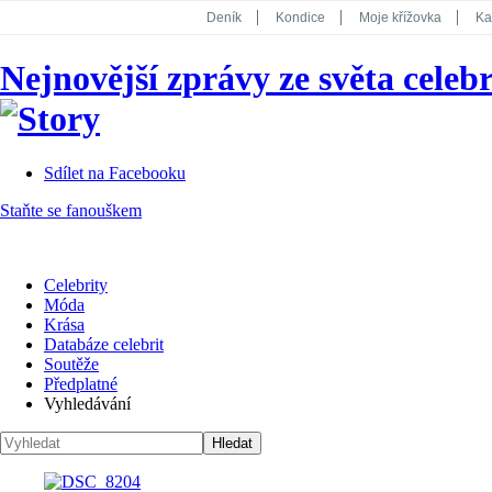
Deník
Kondice
Moje křížovka
Ka
National Geographic
Dotyk
Story
Nejnovější zprávy ze světa celebr
Koktejl
Sdílet na Facebooku
Staňte se fanouškem
Celebrity
Móda
Krása
Databáze celebrit
Soutěže
Předplatné
Vyhledávání