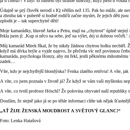
já ti chtěla?! Vždyť to muselo být strašně důležitý, když jsem ti volala 
Údajně se prý člověk nerodí s IQ větším než 135. Pak ho může, ale nemus
a zhruba tak v pubertě si hodně rodičů začne myslet, že jejich děti jsou 
zplodit je – tak superchytré děti!
Moje kamarádky, hlavně Jarka a Petra, mají na „chytrost“ úplně stejný n
řekla jsem jí: ‚Kup si něco na sebe, jeď na výlet, dej si dobrou večeři.
Můj kamarád Mirek říkal, že by nikdy žádnou chytrou holku nechtěl. Že m
když má dívka brýle a vyjde najevo, že přečetla víc než povinnou četb
kamaráda, psychologa Honzy, aby mi řekl, jestli pěknému milostnému vzt
zadek…
Víte, kdo je nejchytřejší blondýnka? Fenka zlatého retrívra! A víte, ja
A víte, co jsem poznala v životě já? Že když se vám vaši myšlenku nep
A víte, co tvrdí profesor Höschl? Že polovina obyvatel naší republik
Doufám, že stejně jako já se po téhle informaci cítíte tak nějak šťastně
„AŤ ŽIJE ŽENSKÁ MOUDROST A SVĚTOVÝ GLANC!“
Foto: Lenka Hatašová