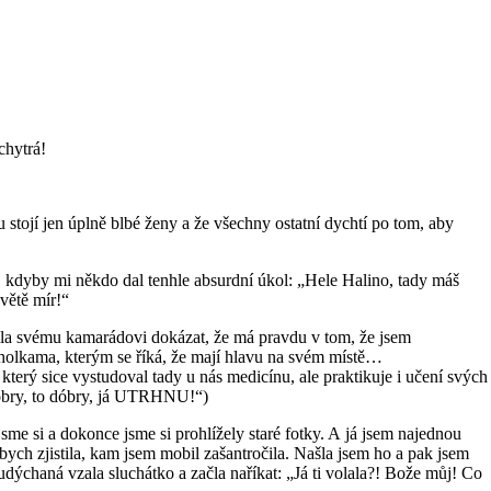
chytrá!
 stojí jen úplně blbé ženy a že všechny ostatní dychtí po tom, aby
á, kdyby mi někdo dal tenhle absurdní úkol: „Hele Halino, tady máš
větě mír!“
ila svému kamarádovi dokázat, že má pravdu v tom, že jsem
a holkama, kterým se říká, že mají hlavu na svém místě…
terý sice vystudoval tady u nás medicínu, ale praktikuje i učení svých
 dóbry, to dóbry, já UTRHNU!“)
e si a dokonce jsme si prohlížely staré fotky. A já jsem najednou
bych zjistila, kam jsem mobil zašantročila. Našla jsem ho a pak jsem
udýchaná vzala sluchátko a začla naříkat: „Já ti volala?! Bože můj! Co