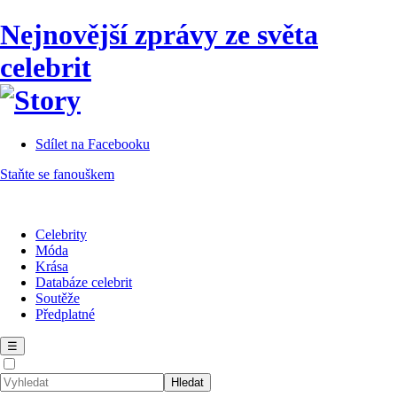
Nejnovější zprávy ze světa
celebrit
Sdílet na Facebooku
Staňte se fanouškem
Celebrity
Móda
Krása
Databáze celebrit
Soutěže
Předplatné
☰