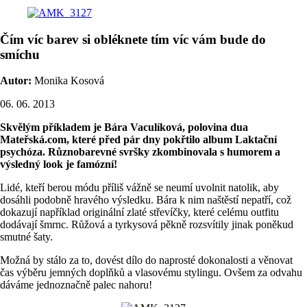
Čím víc barev si obléknete tím víc vám bude do
smíchu
Autor:
Monika Kosová
06. 06. 2013
Skvělým příkladem je Bára Vaculíková, polovina dua
Mateřská.com, které před pár dny pokřtilo album Laktační
psychóza. Různobarevné svršky zkombinovala s humorem a
výsledný look je famózní!
Lidé, kteří berou módu příliš vážně se neumí uvolnit natolik, aby
dosáhli podobně hravého výsledku. Bára k nim naštěstí nepatří, což
dokazují například originální zlaté střevíčky, které celému outfitu
dodávají šmrnc. Růžová a tyrkysová pěkně rozsvítily jinak poněkud
smutné šaty.
Možná by stálo za to, dovést dílo do naprosté dokonalosti a věnovat
čas výběru jemných doplňků a vlasovému stylingu. Ovšem za odvahu
dáváme jednoznačně palec nahoru!