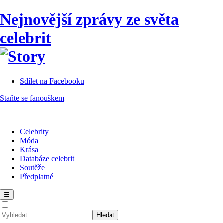
Nejnovější zprávy ze světa
celebrit
Sdílet na Facebooku
Staňte se fanouškem
Celebrity
Móda
Krása
Databáze celebrit
Soutěže
Předplatné
☰