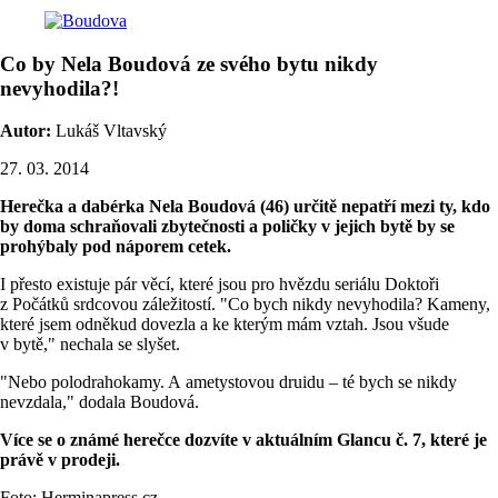
Co by Nela Boudová ze svého bytu nikdy
nevyhodila?!
Autor:
Lukáš Vltavský
27. 03. 2014
Herečka a dabérka Nela Boudová (46) určitě nepatří mezi ty, kdo
by doma schraňovali zbytečnosti a poličky v jejich bytě by se
prohýbaly pod náporem cetek.
I přesto existuje pár věcí, které jsou pro hvězdu seriálu Doktoři
z Počátků srdcovou záležitostí. "Co bych nikdy nevyhodila? Kameny,
které jsem odněkud dovezla a ke kterým mám vztah. Jsou všude
v bytě," nechala se slyšet.
"Nebo polodrahokamy. A ametystovou druidu – té bych se nikdy
nevzdala," dodala Boudová.
Více se o známé herečce dozvíte v aktuálním Glancu č. 7, které je
právě v prodeji.
Foto: Herminapress.cz