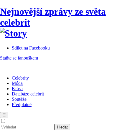
Nejnovější zprávy ze světa
celebrit
Sdílet na Facebooku
Staňte se fanouškem
Celebrity
Móda
Krása
Databáze celebrit
Soutěže
Předplatné
☰