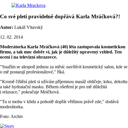
Co své pleti pravidelně dopřává Karla Mráčková?!
Autor:
Lukáš Vltavský
12. 02. 2014
Moderátorka Karla Mráčková (40) léta zastupovala kosmetickou
firmu, a tak moc dobře ví, jak je důležitý upravený vzhled. Ten
ocení i na televizní obrazovce.
"Snažím se alespoň jednou za měsíc navštívit kosmetický salon, kde se
o mě postarají profesionálové," říká.
"Kromě čištění pleti si užívám příjemnou masáž obličeje, krku, dekoltu
a také hydratační masku. Během ošetření je pro mě důležitá
i relaxace," pokračuje Mráčková.
"Tu si mohu v klidu a pohodě dopřát většinou právě zde," dodává
moderátorka.
Foto: Archiv