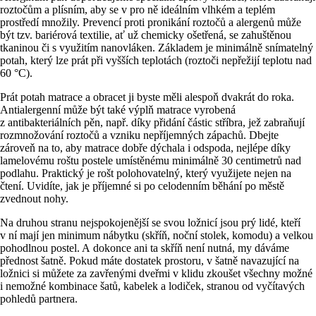
roztočům a plísním, aby se v pro ně ideálním vlhkém a teplém
prostředí množily. Prevencí proti pronikání roztočů a alergenů může
být tzv. bariérová textilie, ať už chemicky ošetřená, se zahuštěnou
tkaninou či s využitím nanovláken. Základem je minimálně snímatelný
potah, který lze prát při vyšších teplotách (roztoči nepřežijí teplotu nad
60 °C).
Prát potah matrace a obracet ji byste měli alespoň dvakrát do roka.
Antialergenní může být také výplň matrace vyrobená
z antibakteriálních pěn, např. díky přidání částic stříbra, jež zabraňují
rozmnožování roztočů a vzniku nepříjemných zápachů. Dbejte
zároveň na to, aby matrace dobře dýchala i odspoda, nejlépe díky
lamelovému roštu postele umístěnému minimálně 30 centimetrů nad
podlahu. Praktický je rošt polohovatelný, který využijete nejen na
čtení. Uvidíte, jak je příjemné si po celodenním běhání po městě
zvednout nohy.
Na druhou stranu nejspokojenější se svou ložnicí jsou prý lidé, kteří
v ní mají jen minimum nábytku (skříň, noční stolek, komodu) a velkou
pohodlnou postel. A dokonce ani ta skříň není nutná, my dáváme
přednost šatně. Pokud máte dostatek prostoru, v šatně navazující na
ložnici si můžete za zavřenými dveřmi v klidu zkoušet všechny možné
i nemožné kombinace šatů, kabelek a lodiček, stranou od vyčítavých
pohledů partnera.