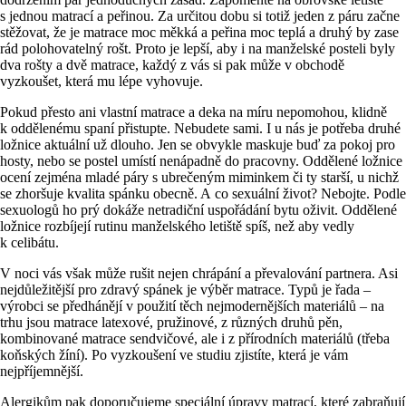
s jednou matrací a peřinou. Za určitou dobu si totiž jeden z páru začne
stěžovat, že je matrace moc měkká a peřina moc teplá a druhý by zase
rád polohovatelný rošt. Proto je lepší, aby i na manželské posteli byly
dva rošty a dvě matrace, každý z vás si pak může v obchodě
vyzkoušet, která mu lépe vyhovuje.
Pokud přesto ani vlastní matrace a deka na míru nepomohou, klidně
k oddělenému spaní přistupte. Nebudete sami. I u nás je potřeba druhé
ložnice aktuální už dlouho. Jen se obvykle maskuje buď za pokoj pro
hosty, nebo se postel umístí nenápadně do pracovny. Oddělené ložnice
ocení zejména mladé páry s ubrečeným miminkem či ty starší, u nichž
se zhoršuje kvalita spánku obecně. A co sexuální život? Nebojte. Podle
sexuologů ho prý dokáže netradiční uspořádání bytu oživit. Oddělené
ložnice rozbíjejí rutinu manželského letiště spíš, než aby vedly
k celibátu.
V noci vás však může rušit nejen chrápání a převalování partnera. Asi
nejdůležitější pro zdravý spánek je výběr matrace. Typů je řada –
výrobci se předhánějí v použití těch nejmodernějších materiálů – na
trhu jsou matrace latexové, pružinové, z různých druhů pěn,
kombinované matrace sendvičové, ale i z přírodních materiálů (třeba
koňských žíní). Po vyzkoušení ve studiu zjistíte, která je vám
nejpříjemnější.
Alergikům pak doporučujeme speciální úpravy matrací, které zabraňují