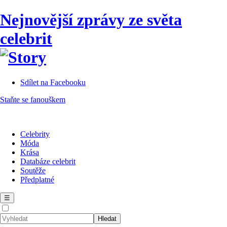
Nejnovější zprávy ze světa
celebrit
Sdílet na Facebooku
Staňte se fanouškem
Celebrity
Móda
Krása
Databáze celebrit
Soutěže
Předplatné
☰